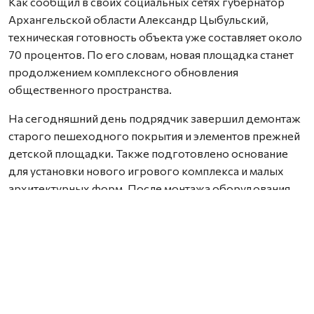
Как сообщил в своих социальных сетях губернатор
Архангельской области Александр Цыбульский,
техническая готовность объекта уже составляет около
70 процентов. По его словам, новая площадка станет
продолжением комплексного обновления
общественного пространства.
На сегодняшний день подрядчик завершил демонтаж
старого пешеходного покрытия и элементов прежней
детской площадки. Также подготовлено основание
для установки нового игрового комплекса и малых
архитектурных форм. После монтажа оборудования
территорию покроют безопасным резиновым
покрытием.
Кроме того, на участке продолжается устройство
пешеходных дорожек и тротуаров, ведутся работы по
озеленению.