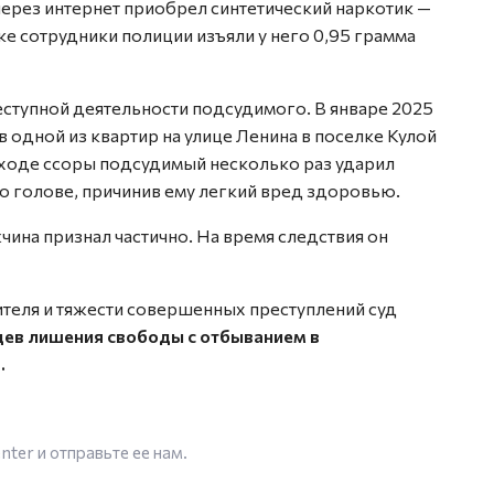
через интернет приобрел синтетический наркотик —
е сотрудники полиции изъяли у него 0,95 грамма
еступной деятельности подсудимого. В январе 2025
в одной из квартир на улице Ленина в поселке Кулой
ходе ссоры подсудимый несколько раз ударил
о голове, причинив ему легкий вред здоровью.
ина признал частично. На время следствия он
ителя и тяжести совершенных преступлений суд
яцев лишения свободы с отбыванием в
.
enter
и отправьте ее нам.