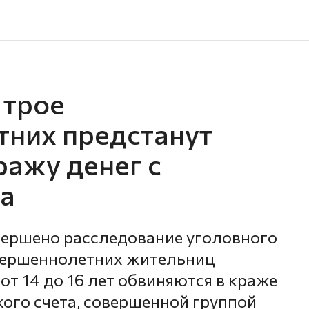
 трое
них предстанут
ражу денег с
та
вершено расследование уголовного
овершеннолетних жительниц
от 14 до 16 лет обвиняются в краже
кого счета, совершенной группой