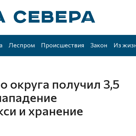
а
Леспром
Происшествия
Закон
Из жиз
 округа получил 3,5
 нападение
кси и хранение