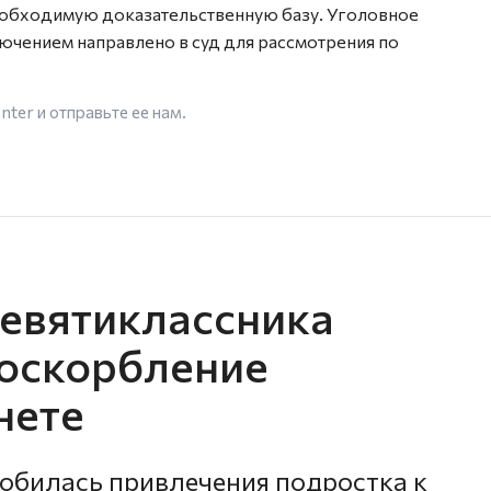
еобходимую доказательственную базу. Уголовное
чением направлено в суд для рассмотрения по
enter
и отправьте ее нам.
девятиклассника
 оскорбление
нете
обилась привлечения подростка к