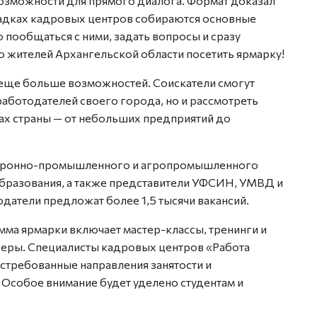
возможности для прямого диалога. Формат доказал
щадках кадровых центров собираются основные
 пообщаться с ними, задать вопросы и сразу
жителей Архангельской области посетить ярмарку!
 еще больше возможностей. Соискатели смогут
аботодателей своего города, но и рассмотреть
нах страны — от небольших предприятий до
боронно-промышленного и агропромышленного
образования, а также представители УФСИН, УМВД и
одатели предложат более 1,5 тысячи вакансий.
мма ярмарки включает мастер-классы, тренинги и
ьеры. Специалисты кадровых центров «Работа
стребованные направления занятости и
 Особое внимание будет уделено студентам и