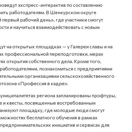
роведут экспресс-интерактив по составлению
вить работодателям. В Шенкурском округе
первый рабочий день», где участники смогут
ости и научиться взаимодействовать с новым
т на открытых площадках — у Галереи славы и на
ах профессиональной переподготовки, мерах
х открытия собственного дела. Кроме того,
 работодателями, познакомиться с предприятиями
ательными организациями сельскохозяйственного
отозона «Профессия в кадре».
муниципалитетах региона запланированы профтуры,
ие и квесты, посвященные востребованным
ганизуют площадку, где молодые люди смогут
озможностях бесплатного обучения в рамках
предпринимательских инициатив и сервисах для