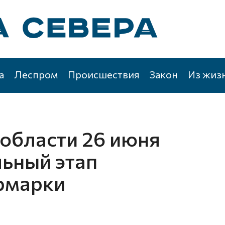
а
Леспром
Происшествия
Закон
Из жиз
 области 26 июня
ьный этап
рмарки