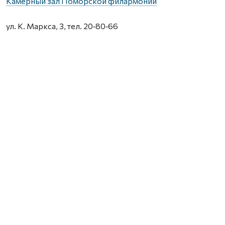
Камерный зал Поморской филармонии
ул. К. Маркса, 3, тел. 20‑80‑66
8 августа в 20.00 – авторская экскурсия Владислава
Дреко «Застывшая музыка Немецкой слободы»
(6+).
МУЗЕИ
Гостиные дворы
наб. Сев. Двины, 85–86, тел. 609-000.
8, 9 августа в 15.00 – экскурсия «Знакомьтесь –
Гостиный двор!» (12+).
9 августа в 17.00 – экскурсия «Архангельск плюс» с
посещением Гостиных дворов (12+).
8 августа в 11.00, 13.00, 15.00 – экскурсия по
Новодвинской крепости (12+). Добираться