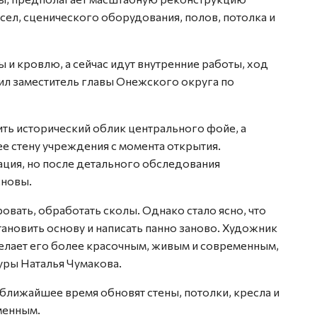
есел, сценического оборудования, полов, потолка и
 и кровлю, а сейчас идут внутренние работы, ход
л заместитель главы Онежского округа по
ть исторический облик центрального фойе, а
 стену учреждения с момента открытия.
ация, но после детального обследования
сновы.
овать, обработать сколы. Однако стало ясно, что
тановить основу и написать панно заново. Художник
делает его более красочным, живым и современным,
уры Наталья Чумакова.
 ближайшее время обновят стены, потолки, кресла и
менным.