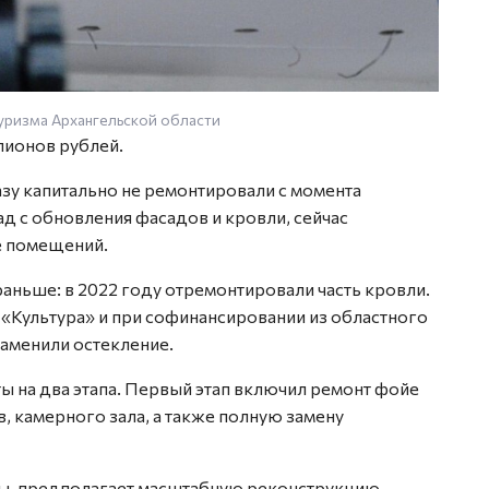
уризма Архангельской области
лионов рублей.
азу капитально не ремонтировали с момента
ад с обновления фасадов и кровли, сейчас
е помещений.
 раньше: в 2022 году отремонтировали часть кровли.
 «Культура» и при софинансировании из областного
аменили остекление.
 на два этапа. Первый этап включил ремонт фойе
в, камерного зала, а также полную замену
ды, предполагает масштабную реконструкцию