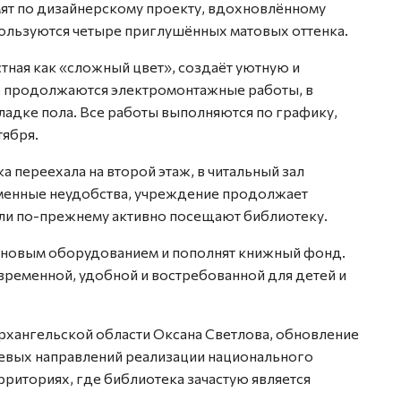
мят по дизайнерскому проекту, вдохновлённому
ользуются четыре приглушённых матовых оттенка.
стная как «сложный цвет», создаёт уютную и
е продолжаются электромонтажные работы, в
ладке пола. Все работы выполняются по графику,
тября.
 переехала на второй этаж, в читальный зал
еменные неудобства, учреждение продолжает
ели по-прежнему активно посещают библиотеку.
 новым оборудованием и пополнят книжный фонд.
временной, удобной и востребованной для детей и
Архангельской области Оксана Светлова, обновление
чевых направлений реализации национального
рриториях, где библиотека зачастую является