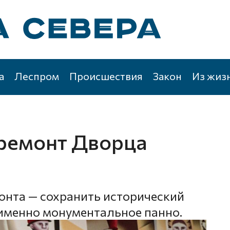
а
Леспром
Происшествия
Закон
Из жиз
премонт Дворца
онта — сохранить исторический
 именно монументальное панно.