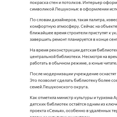
покраска стен и потолков. Интерьер офор
символикой Лешуконья: в оформлении исп
По словам дизайнеров, такая палитра, изве
комфортную атмосферу. Сейчас на объект
ближайшее время строители приступят к ук
завершить ремонт планируется в конце сен
На время реконструкции детская библиотека
центральной библиотеки. Несмотря на вр
работать в обычном режиме, а юные читат
После модернизации учреждение оснастят
Это позволит сделать библиотеку более со
семей Лешуконского округа.
Как отметила министр культуры и туризма 
детских библиотек остаётся одним из клю
проекта «Семья», особенно в удалённых те
главным культурным центром.