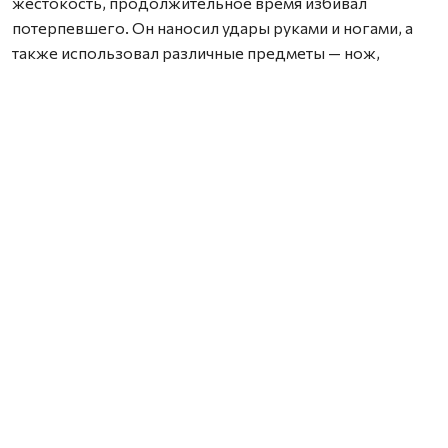
жестокость, продолжительное время избивал
потерпевшего. Он наносил удары руками и ногами, а
также использовал различные предметы — нож,
стеклянные бутылки, банку, металлическую трубку от
пылесоса, сковороду, цветочный горшок и отвертку.
В результате потерпевшему были причинены
множественные прижизненные телесные
повреждения, а также сильные физические и
психические страдания. Одно из полученных
повреждений — тупая закрытая травма головы — стало
причиной смерти мужчины.
В судебном заседании подсудимый признал вину
частично.
С учетом того, что убийство было совершено в период
условного осуждения за другое преступление, суд
назначил мужчине наказание по совокупности