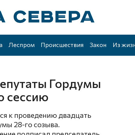
а
Леспром
Происшествия
Закон
Из жиз
депутаты Гордумы
ю сессию
тся к проведению двадцать
умы 28-го созыва.
ение подписал председатель