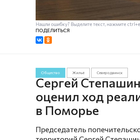
Нашли ошибку? Выделите текст, нажмите
ctrl+
Общество
Жильё
Северодвинск
Сергей Степаши
оценил ход реал
в Поморье
Председатель попечительско
территорий Сергей Степашин