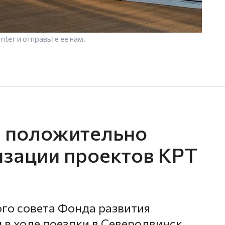
enter
и отправьте ее нам.
н положительно
изации проектов КРТ
го совета Фонда развития
 в ходе поездки в Северодвинск