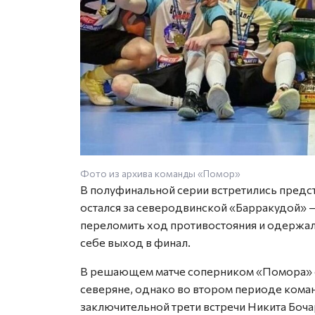
Фото из архива команды «Помор»
В полуфинальной серии встретились предс
остался за северодвинской «Барракудой» 
переломить ход противостояния и одержа
себе выход в финал.
В решающем матче соперником «Помора» с
северяне, однако во втором периоде кома
заключительной трети встречи Никита Боча