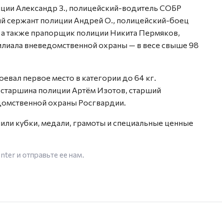
ции Александр З., полицейский-водитель СОБР
ий сержант полиции Андрей О., полицейский-боец
 а также прапорщик полиции Никита Пермяков,
лиала вневедомственной охраны — в весе свыше 98
евал первое место в категории до 64 кг.
 старшина полиции Артём Изотов, старший
омственной охраны Росгвардии.
или кубки, медали, грамоты и специальные ценные
enter
и отправьте ее нам.