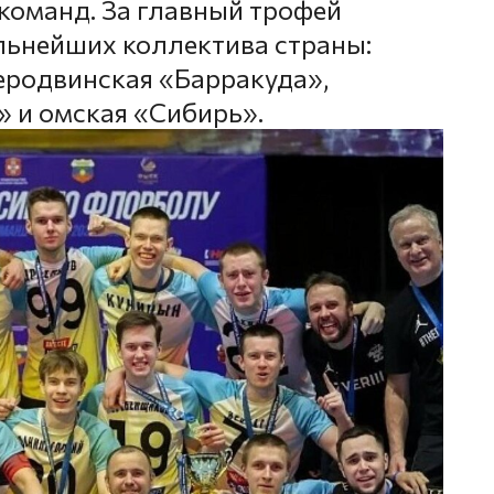
команд. За главный трофей
льнейших коллектива страны:
еродвинская «Барракуда»,
 и омская «Сибирь».