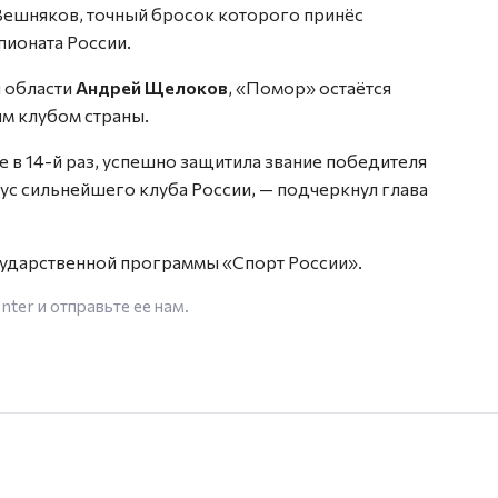
Вешняков, точный бросок которого принёс
пионата России.
й области
Андрей Щелоков
, «Помор» остаётся
м клубом страны.
е в 14-й раз, успешно защитила звание победителя
ус сильнейшего клуба России, — подчеркнул глава
сударственной программы «Спорт России».
enter
и отправьте ее нам.