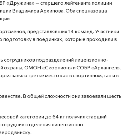
БР «Дружина» — старшего лейтенанта полиции
иции Владимира Архипова. Оба спецназовца
ации.
ортсменов, представлявших 14 команд. Участники
 подготовку в поединках, которые проходили в
ть сотрудников подразделений лицензионно-
ой охраны, ОМОН «Скорпион» и СОБР «Архангел».
ья заняла третье место как в спортивном, так и в
рвенстве. В общей сложности они завоевали шесть
есовой категории до 64 кг получил старший
 сотрудник отделения лицензионно-
веродвинску.