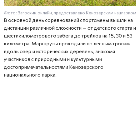
Фото: Загоскин.онлайн, предоставлено Кенозерским нацпарком
В основной день соревнований спортсмены вышли на
дистанции различной сложности — от детского старта и
шестикилометрового забега до трейлов на 15, 30 и 53
километра. Маршруты проходили по лесным тропам
вдоль озёр и исторических деревень, знакомя
участников с природными и культурными
достопримечательностями Кенозерского
национального парка.
Новинкой этого года стал заплыв «Кенозерье Swim»,
который прошёл 2 августа на Масельгском озере.
Любители плавания преодолели дистанции в 1, 2 и 3
километра. Соревнования были организованы при
поддержке Федерации зимнего плавания
Архангельской области и стали новым этапом развития
спортивно-туристического проекта.