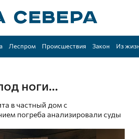
а
Леспром
Происшествия
Закон
Из жиз
под ноги…
та в частный дом с
ием погреба анализировали суды