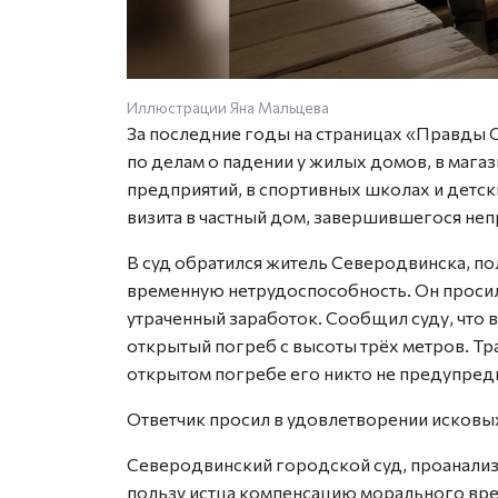
Иллюстрации Яна Мальцева
За последние годы на страницах «Правды 
по делам о падении у жилых домов, в магаз
предприятий, в спортивных школах и детски
визита в частный дом, завершившегося не
В суд обратился житель Северодвинска, п
временную нетрудоспособность. Он проси
утраченный заработок. Сообщил суду, что в
открытый погреб с высоты трёх метров. Т
открытом погребе его никто не предупред
Ответчик просил в удовлетворении исковых
Северодвинский городской суд, проанализ
пользу истца компенсацию морального вред