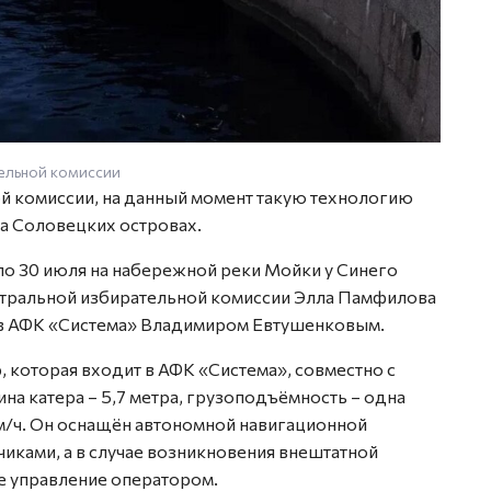
ельной комиссии
 комиссии, на данный момент такую технологию
а Соловецких островах.
о 30 июля на набережной реки Мойки у Синего
ентральной избирательной комиссии Элла Памфилова
ов АФК «Система» Владимиром Евтушенковым.
p, которая входит в АФК «Система», совместно с
ина катера – 5,7 метра, грузоподъёмность – одна
 км/ч. Он оснащён автономной навигационной
чиками, а в случае возникновения внештатной
е управление оператором.