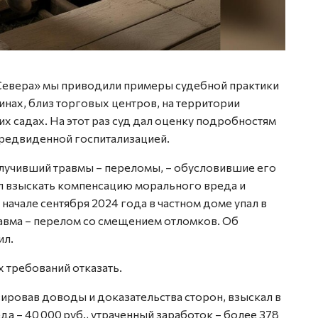
Севера» мы приводили примеры судебной практики
инах, близ торговых центров, на территории
х садах. На этот раз суд дал оценку подробностям
предвиденной госпитализацией.
олучивший травмы – переломы, – обусловившие его
л взыскать компенсацию морального вреда и
 начале сентября 2024 года в частном доме упал в
равма – перелом со смещением отломков. Об
ил.
 требований отказать.
ировав доводы и доказательства сторон, взыскал в
а – 40 000 руб., утраченный заработок – более 378