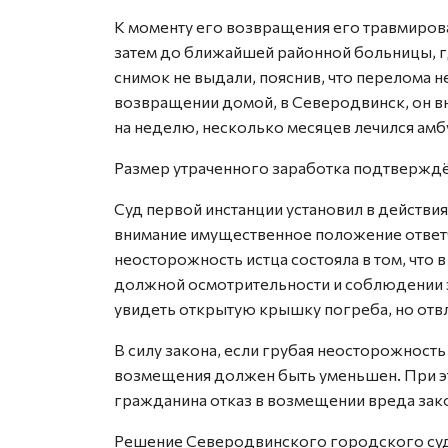
К моменту его возвращения его травмиров
затем до ближайшей районной больницы, г
снимок не выдали, пояснив, что перелома не
возвращении домой, в Северодвинск, он вн
на неделю, несколько месяцев лечился амб
Размер утраченного заработка подтвержд
Суд первой инстанции установил в действи
внимание имущественное положение ответч
неосторожность истца состояла в том, что в
должной осмотрительности и соблюдении э
увидеть открытую крышку погреба, но отвл
В силу закона, если грубая неосторожност
возмещения должен быть уменьшен. При эт
гражданина отказ в возмещении вреда зако
Решение Северодвинского городского суда