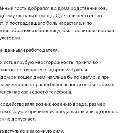
анный гость добрался до дома родственников,
де ему оказали помощь. Сделали рентген, но
т. У пострадавшего боль нарастала, и по
овь обратился в больницу, был госпитализирован
улаторно.
ён данными работодателя.
ях истца грубую неосторожность, принял во
ика и состояние его здоровья. Грубая
 дом он вошёл днём, на улице было светло, и при
лементарных правил безопасности он был обязан
ёкся на экран своего телефона.
ь содействовала возникновению вреда, размер
ом в случае причинения вреда жизни или здоровью
н не допускает.
 вступило в законную силу.