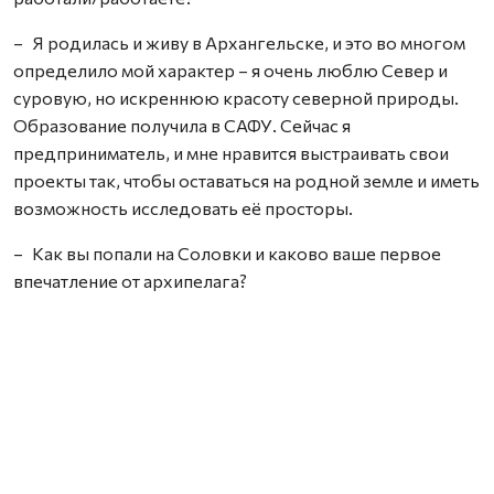
– Я родилась и живу в Архангельске, и это во многом
определило мой характер – я очень люблю Север и
суровую, но искреннюю красоту северной природы.
Образование получила в САФУ. Сейчас я
предприниматель, и мне нравится выстраивать свои
проекты так, чтобы оставаться на родной земле и иметь
возможность исследовать её просторы.
– Как вы попали на Соловки и каково ваше первое
впечатление от архипелага?
– Моей давней мечтой было попасть на Соловки через
море. Несколько раз такая поездка срывалась из‑за
погодных условий, но в августе 2025 года всё наконец
сложилось. Мы отправились в морское путешествие
вместе с супругом и ещё двумя семейными парами. По
пути ловили на спиннинги треску и гуляли по соседним
островам, ощущая полную свободу.