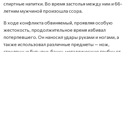
спиртные напитки. Во время застолья между ним и 66-
летним мужчиной произошла ссора.
В ходе конфликта обвиняемый, проявляя особую
жестокость, продолжительное время избивал
потерпевшего. Он наносил удары руками и ногами, а
также использовал различные предметы — нож,
стеклянные бутылки, банку, металлическую трубку от
пылесоса, сковороду, цветочный горшок и отвертку.
В результате потерпевшему были причинены
множественные прижизненные телесные
повреждения, а также сильные физические и
психические страдания. Одно из полученных
повреждений — тупая закрытая травма головы — стало
причиной смерти мужчины.
В судебном заседании подсудимый признал вину
частично.