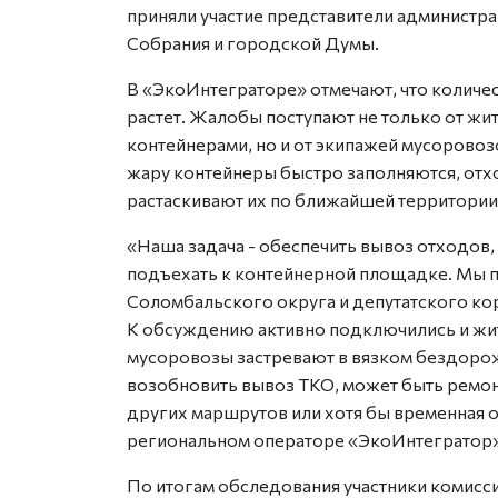
приняли участие представители администра
Собрания и городской Думы.
В «ЭкоИнтеграторе» отмечают, что количе
растет. Жалобы поступают не только от ж
контейнерами, но и от экипажей мусоровоз
жару контейнеры быстро заполняются, отхо
растаскивают их по ближайшей территории
«Наша задача - обеспечить вывоз отходов
подъехать к контейнерной площадке. Мы 
Соломбальского округа и депутатского кор
К обсуждению активно подключились и жит
мусоровозы застревают в вязком бездоро
возобновить вывоз ТКО, может быть ремон
других маршрутов или хотя бы временная о
региональном операторе «ЭкоИнтегратор»
По итогам обследования участники комисс