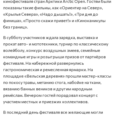
кинофестиваля стран Арктики Arctic Open. Гостям были
показаны такие фильмы, как «Ориентир на Север»,
«Крылья Севера», «Надо дышать!», «Три дня до
финиша», «Просто скажи привет!» и «Киноканикулы
без границ».
В субботу участников ждала зарядка, выставка и
прокат авто- и мототехники, турнир по классическому
волейболу, конкурс воздушных змеев, семейные
командные игры и розыгрыши призов от партнёров
фестиваля. На набережной развернулись
гастрономическая и ремесленная ярмарки. На
площадке «Вельская деревня» прошли мастер-классы
по покосу травы, метанию стога, набойке на ткани,
вязанию банных веников и другим народным
ремёслам. Вечером гостей порадовал концерт с
участием местных и приезжих коллективов.
В последний день фестиваля все желающие могли