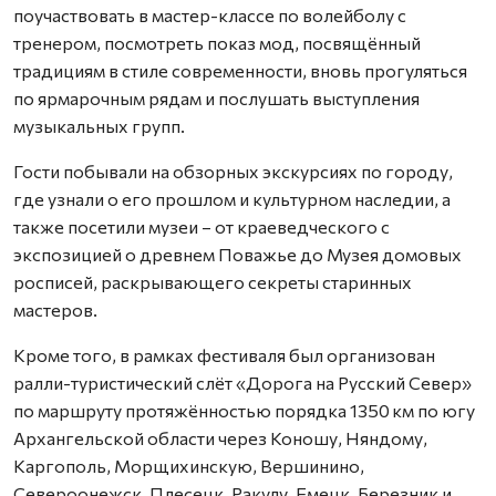
поучаствовать в мастер-классе по волейболу с
тренером, посмотреть показ мод, посвящённый
традициям в стиле современности, вновь прогуляться
по ярмарочным рядам и послушать выступления
музыкальных групп.
Гости побывали на обзорных экскурсиях по городу,
где узнали о его прошлом и культурном наследии, а
также посетили музеи – от краеведческого с
экспозицией о древнем Поважье до Музея домовых
росписей, раскрывающего секреты старинных
мастеров.
Кроме того, в рамках фестиваля был организован
ралли-туристический слёт «Дорога на Русский Север»
по маршруту протяжённостью порядка 1350 км по югу
Архангельской области через Коношу, Няндому,
Каргополь, Морщихинскую, Вершинино,
Североонежск, Плесецк, Ракулу, Емецк, Березник и