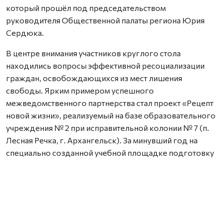
который прошёл под председательством
руководителя Общественной палаты региона Юрия
Сердюка.
В центре внимания участников круглого стола
находились вопросы эффективной ресоциализации
граждан, освобождающихся из мест лишения
свободы. Ярким примером успешного
межведомственного партнерства стал проект «Рецепт
новой жизни», реализуемый на базе образовательного
учреждения № 2 при исправительной колонии № 7 (п.
Лесная Речка, г. Архангельск). За минувший год на
специально созданной учебной площадке подготовку
прошли квалифицированные повара и пекари. В
рамках программы для осужденных проводились
мастер-классы с привлечением шеф-поваров ведущих
ресторанов областного центра.
Важным новшеством проекта стала подготовка