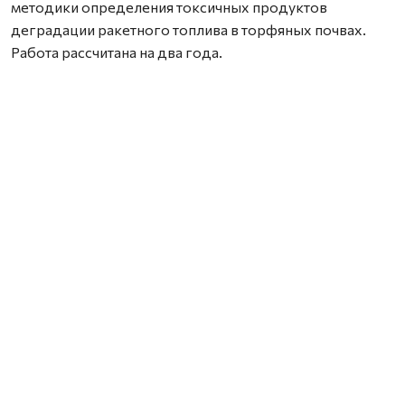
методики определения токсичных продуктов
деградации ракетного топлива в торфяных почвах.
Работа рассчитана на два года.
Как отмечает исследователь, проблема особенно
актуальна для территорий, где расположены районы
падения отработавших ступеней ракет. Торфяные
почвы способны необратимо связывать широкий
спектр химических соединений, включая компоненты
ракетного топлива, из-за чего токсичные вещества и
продукты их распада могут сохраняться в
окружающей среде на протяжении многих лет. При
этом специализированных методик для их анализа
сегодня практически не существует.
В рамках проекта Марк Попов планирует разработать
новые способы подготовки проб и
высокочувствительные методы анализа. Это позволит
выявлять не только уже известные продукты