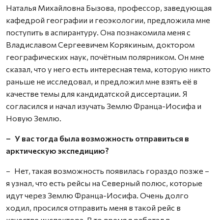
Наталья Михайловна Бызова, профессор, заведующая
кафедрой географии и геоэкологии, предложила мне
поступить в аспирантуру. Она познакомила меня с
Владиславом Сергеевичем Корякиным, доктором
географических наук, почётным полярником. Он мне
сказал, что у него есть интересная тема, которую никто
раньше не исследовал, и предложил мне взять её в
качест­ве темы для кандидатской диссертации. Я
согласился и начал изучать Землю Франца-Иосифа и
Новую Землю.
– У вас тогда была возможность отправиться в
арктическую экспедицию?
– Нет, такая возможность появилась гораздо позже –
я узнал, что есть рейсы на Северный полюс, которые
идут через Землю Франца-Иосифа. Очень долго
ходил, просился отправить меня в такой рейс в
качестве инспектора. В то время я работал в