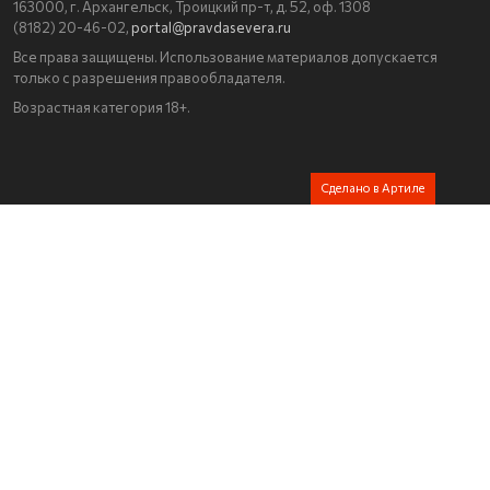
163000, г. Архангельск, Троицкий пр-т, д. 52, оф. 1308
(8182) 20-46-02,
portal@pravdasevera.ru
Все права защищены. Использование материалов допускается
только с разрешения правообладателя.
Возрастная категория 18+.
Сделано в Артиле