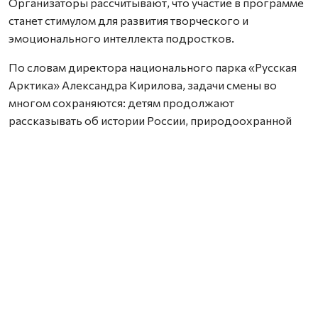
Организаторы рассчитывают, что участие в программе
станет стимулом для развития творческого и
эмоционального интеллекта подростков.
По словам директора национального парка «Русская
Арктика» Александра Кирилова, задачи смены во
многом сохраняются: детям продолжают
рассказывать об истории России, природоохранной
деятельности и особенностях северной природы.
Однако в этот раз вместо научных приборов
участникам предложили творческие инструменты —
мольберты, блокноты, фотоаппараты и смартфоны.
— Задача этой смены не сильно отличается от
предыдущих. Мы по-прежнему формируем у детей
интерес к изучению природы и истории России и
знакомим их с основами природоохранного дела. В
этот раз мы решили вооружить участников не
микроскопами, а мольбертами, блокнотами,