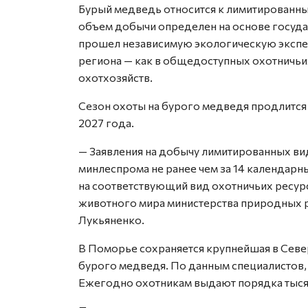
Бурый медведь относится к лимитированны
объем добычи определен на основе госуда
прошел независимую экологическую экспер
региона — как в общедоступных охотничьих
охотхозяйств.
Сезон охоты на бурого медведя продлится 
2027 года.
— Заявления на добычу лимитированных ви
минлеспрома не ранее чем за 14 календарн
на соответствующий вид охотничьих ресур
животного мира министерства природных 
Лукьяненко.
В Поморье сохраняется крупнейшая в Сев
бурого медведя. По данным специалистов, 
Ежегодно охотникам выдают порядка тысяч