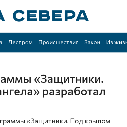
а
Леспром
Происшествия
Закон
Из жиз
раммы «Защитники.
нгела» разработал
ограммы «Защитники. Под крылом