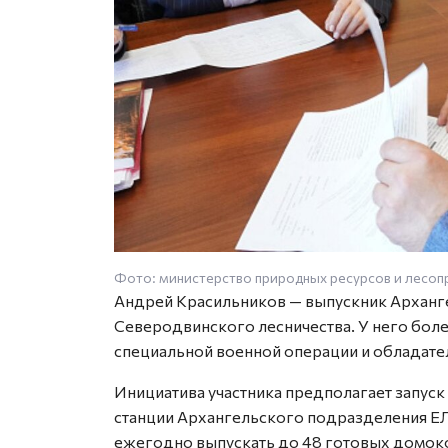
Фото: министерство природных ресурсов и лесо
Андрей Красильников — выпускник Арханге
Северодвинского лесничества. У него более
специальной военной операции и обладател
Инициатива участника предполагает запус
станции Архангельского подразделения ЕЛ
ежегодно выпускать до 48 готовых домок