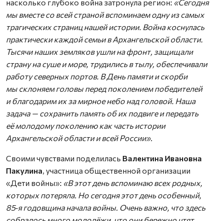
насколько глубоко война затронула регион:
«Сегодня
мы вместе со всей страной вспоминаем одну из самых
трагических страниц нашей истории. Война коснулась
практически каждой семьи в Архангельской области.
Тысячи наших земляков ушли на фронт, защищали
страну на суше и море, трудились в тылу, обеспечивали
работу северных портов. В День памяти и скорби
мы склоняем головы перед поколением победителей
и благодарим их за мирное небо над головой. Наша
задача — сохранить память об их подвиге и передать
её молодому поколению как часть истории
Архангельской области и всей России».
Своими чувствами поделилась
Валентина Ивановна
Пакулина
, участница общественной организации
«Дети войны»:
«В этот день вспоминаю всех родных,
которых потеряла. Но сегодня этот день особенный,
85‑я годовщина начала войны. Очень важно, что здесь
собралось много молодёжи, что они бережно чтят