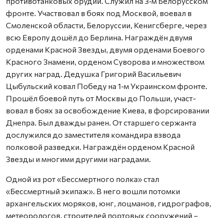
противотанковых орудий. Служил на 3‑м Белорусском
фронте. Участвовал в боях под Москвой, воевал в
Смоленской области, Белоруссии, Кениг­сберге, через
всю Европу дошёл до Берлина. Награждён двумя
орденами Красной Звезды, двумя орденами Боевого
Красного Знамени, орденом Суворова и множест­вом
других наград. Дедушка Григорий Васильевич
Цыбульский ковал Победу на 1‑м Украинском фронте.
Прошёл боевой путь от Москвы до Польши, участ­
вовал в боях за освобождение Киева, в форсировании
Днепра. Был дважды ранен. От старшего сержанта
дослужился до заместителя командира взвода
полковой разведки. Награждён орденом Красной
Звезды и многими другими наградами.
Одной из рот «Бессмертного полка» стал
«Бессмертный экипаж». В него вошли потомки
архангельских моряков, юнг, лоцманов, гидрографов,
метеорологов, строителей портовых сооружений –