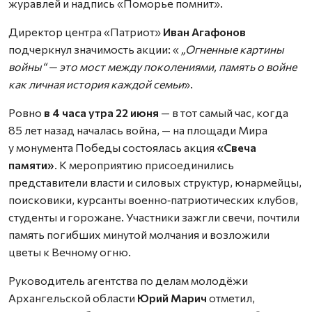
журавлей и надпись «Поморье помнит».
Директор центра «Патриот»
Иван Агафонов
подчеркнул значимость акции: «
„Огненные картины
войны“ — это мост между поколениями, память о войне
как личная история каждой семьи
».
Ровно
в 4 часа утра 22 июня
— в тот самый час, когда
85 лет назад началась война, — на площади Мира
у монумента Победы состоялась акция
«Свеча
памяти»
. К мероприятию присоединились
представители власти и силовых структур, юнармейцы,
поисковики, курсанты военно‑патриотических клубов,
студенты и горожане. Участники зажгли свечи, почтили
память погибших минутой молчания и возложили
цветы к Вечному огню.
Руководитель агентства по делам молодёжи
Архангельской области
Юрий Марич
отметил,