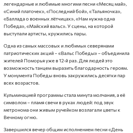
легендарные и любимые многими песни «Месяц май»,
«Синий платочек», «Последний бой», «Тальяночка»,
«Баллада о военных лётчицах», «Нам нужна одна
Победа», «Майский вальс». У сцены, на которой
выступали артисты, кружились пары.
Одна из самых массовых и любимых северянами
патриотических акций – «Вальс Победы» – объединила
жителей Поморья уже в 12‑й раз. Для людей это
возможность танцем выразить благодарность героям.
У монумента Победы вновь закружились десятки пар
всех возрастов.
Кульминацией программы стала минута молчания, а её
символом – пламя свечи в руках людей: под звук
метронома они живым ручейком возлагали цветы к
Вечному огню.
Завершился вечер общим исполнением песни «День