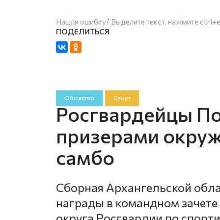
Нашли ошибку? Выделите текст, нажмите
ctrl+
Общество
Спорт
Росгвардейцы По
призерами окруж
самбо
Сборная Архангельской обла
награды в командном зачете
округа Росгвардии по спорти