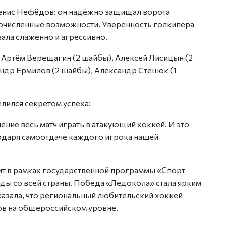
Денис Нефёдов: он надёжно защищал ворота
гочисленные возможности. Уверенность голкипера
ала слаженно и агрессивно.
Артём Верещагин (2 шайбы), Алексей Лисицын (2
ндр Ермилов (2 шайбы), Александр Стецюк (1
лился секретом успеха:
ение весь матч играть в атакующий хоккей. И это
годаря самоотдаче каждого игрока нашей
т в рамках государственной программы «Спорт
ды со всей страны. Победа «Ледокола» стала ярким
казала, что региональный любительский хоккей
ов на общероссийском уровне.