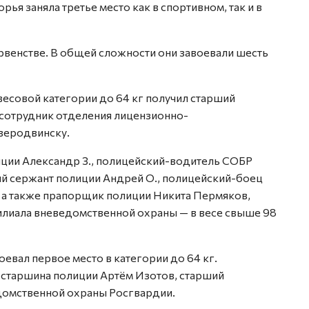
ья заняла третье место как в спортивном, так и в
рвенстве. В общей сложности они завоевали шесть
есовой категории до 64 кг получил старший
 сотрудник отделения лицензионно-
веродвинску.
ции Александр З., полицейский-водитель СОБР
ий сержант полиции Андрей О., полицейский-боец
 а также прапорщик полиции Никита Пермяков,
лиала вневедомственной охраны — в весе свыше 98
евал первое место в категории до 64 кг.
 старшина полиции Артём Изотов, старший
омственной охраны Росгвардии.