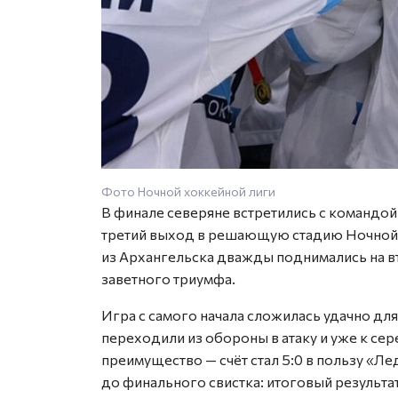
Фото Ночной хоккейной лиги
В финале северяне встретились с командо
третий выход в решающую стадию Ночной 
из Архангельска дважды поднимались на вт
заветного триумфа.
Игра с самого начала сложилась удачно дл
переходили из обороны в атаку и уже к се
преимущество — счёт стал 5:0 в пользу «Л
до финального свистка: итоговый результат