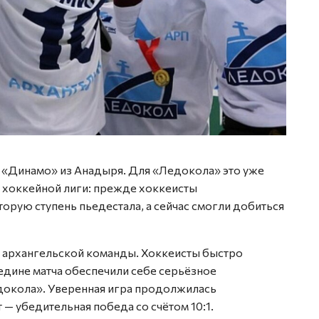
й «Динамо» из Анадыря. Для «Ледокола» это уже
хоккейной лиги: прежде хоккеисты
орую ступень пьедестала, а сейчас смогли добиться
я архангельской команды. Хоккеисты быстро
редине матча обеспечили себе серьёзное
едокола». Уверенная игра продолжилась
 — убедительная победа со счётом 10:1.