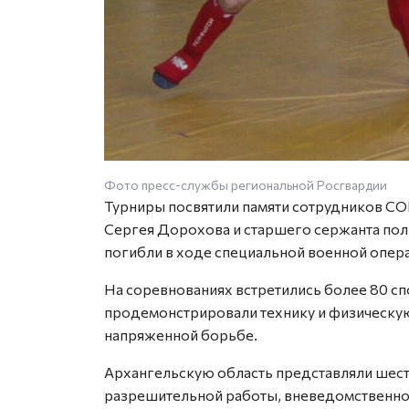
Фото пресс-службы региональной Росгвардии
Турниры посвятили памяти сотрудников СО
Сергея Дорохова и старшего сержанта пол
погибли в ходе специальной военной опер
На соревнованиях встретились более 80 сп
продемонстрировали технику и физическую
напряженной борьбе.
Архангельскую область представляли шес
разрешительной работы, вневедомственн