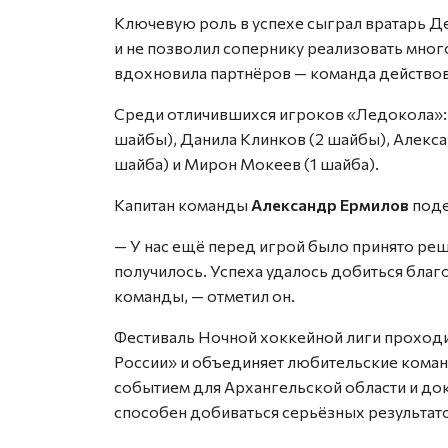
Ключевую роль в успехе сыграл вратарь 
и не позволил сопернику реализовать мно
вдохновила партнёров — команда действов
Среди отличившихся игроков «Ледокола»: 
шайбы), Данила Клинков (2 шайбы), Алекса
шайба) и Мирон Мокеев (1 шайба).
Капитан команды
Александр Ермилов
поде
— У нас ещё перед игрой было принято реш
получилось. Успеха удалось добиться бла
команды, — отметил он.
Фестиваль Ночной хоккейной лиги проходи
России» и объединяет любительские коман
событием для Архангельской области и до
способен добиваться серьёзных результат