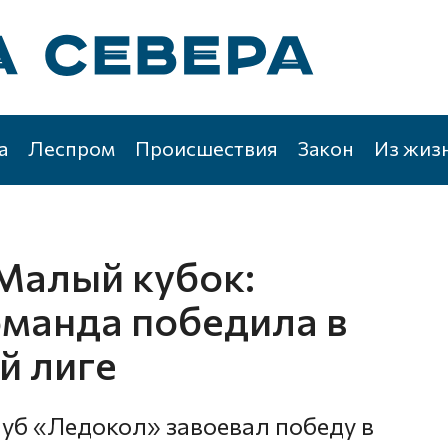
а
Леспром
Происшествия
Закон
Из жиз
Малый кубок:
оманда победила в
й лиге
уб «Ледокол» завоевал победу в