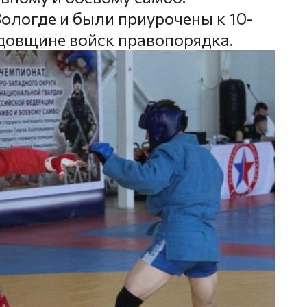
ологде и были приурочены к 10-
одовщине войск правопорядка.