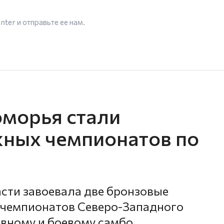
enter
и отправьте ее нам.
морья стали
ных чемпионатов по
сти завоевала две бронзовые
 чемпионатов Северо-Западного
вному и боевому самбо.