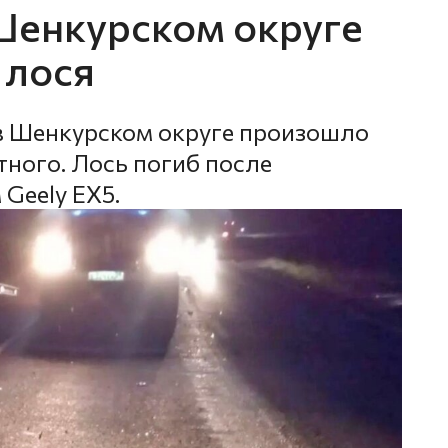
 Шенкурском округе
 лося
в Шенкурском округе произошло
ного. Лось погиб после
Geely EX5.