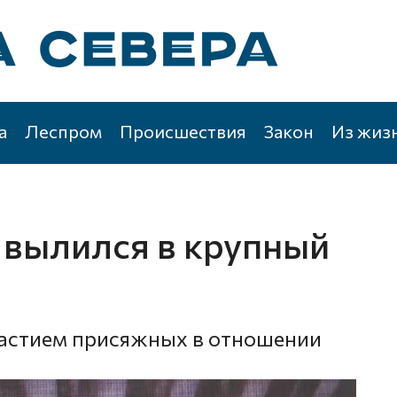
а
Леспром
Происшествия
Закон
Из жиз
 вылился в крупный
участием присяжных в отношении