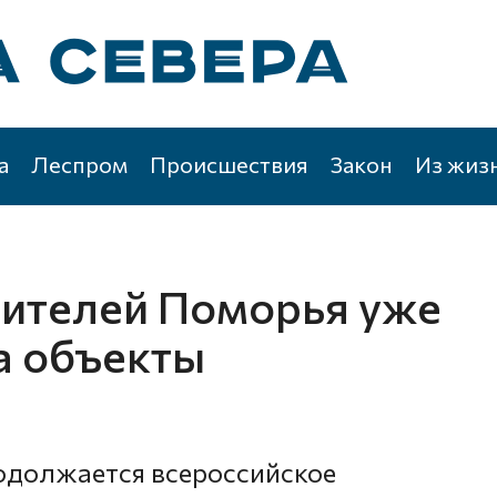
а
Леспром
Происшествия
Закон
Из жиз
жителей Поморья уже
а объекты
одолжается всероссийское