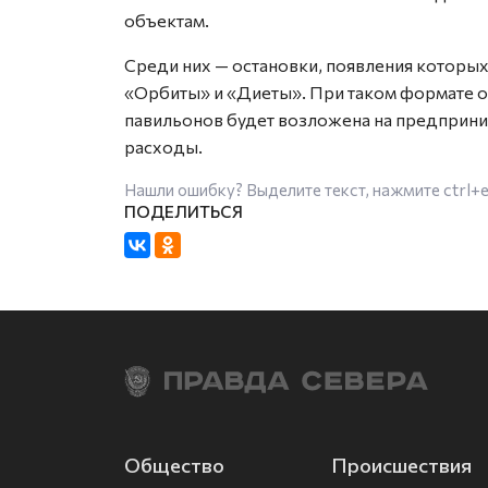
объектам.
Среди них — остановки, появления которых
«Орбиты» и «Диеты». При таком формате о
павильонов будет возложена на предприни
расходы.
Нашли ошибку? Выделите текст, нажмите
ctrl+
Общество
Происшествия