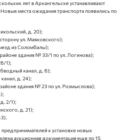
скольких лет в Архангельске устанавливают
 Новые места ожидания транспорта появились по
икольский, д. 20);
торону ул. Маяковского);
 выезд из Соломбалы);
районе здания № 33/1 по ул. Логинова);
8/1);
водный канал, д. 8);
анал, д. 24);
 районе здания № 23 по ул. Розмыслова);
);
. 2/1);
ского, д. 21);
3).
 предпринимателей к установке новых
влена аукционная документация еще по 15