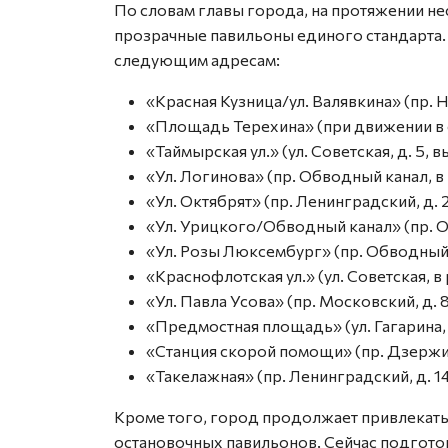
По словам главы города, на протяжении не
прозрачные павильоны единого стандарта.
следующим адресам:
«Красная Кузница/ул. Валявкина» (пр. Н
«Площадь Терехина» (при движении в с
«Таймырская ул.» (ул. Советская, д. 5,
«Ул. Логинова» (пр. Обводный канал, в 
«Ул. Октябрят» (пр. Ленинградский, д. 2
«Ул. Урицкого/Обводный канал» (пр. Об
«Ул. Розы Люксембург» (пр. Обводный к
«Краснофлотская ул.» (ул. Советская, в
«Ул. Павла Усова» (пр. Московский, д. 8
«Предмостная площадь» (ул. Гагарина, д
«Станция скорой помощи» (пр. Дзержин
«Такелажная» (пр. Ленинградский, д. 14
Кроме того, город продолжает привлекать
остановочных павильонов. Сейчас подгото