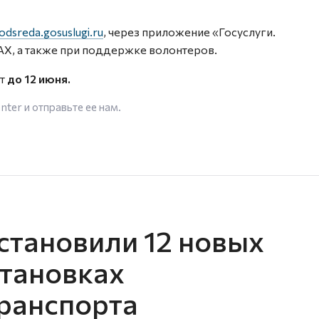
odsreda.gosuslugi.ru
, через приложение «Госуслуги.
AX, а также при поддержке волонтеров.
ут
до 12 июня.
enter
и отправьте ее нам.
становили 12 новых
становках
ранспорта