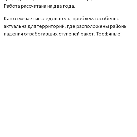
Работа рассчитана на два года.
Как отмечает исследователь, проблема особенно
актуальна для территорий, где расположены районы
падения отработавших ступеней ракет. Торфяные
почвы способны необратимо связывать широкий
спектр химических соединений, включая компоненты
ракетного топлива, из-за чего токсичные вещества и
продукты их распада могут сохраняться в
окружающей среде на протяжении многих лет. При
этом специализированных методик для их анализа
сегодня практически не существует.
В рамках проекта Марк Попов планирует разработать
новые способы подготовки проб и
высокочувствительные методы анализа. Это позволит
выявлять не только уже известные продукты
трансформации ракетного топлива, но и обнаруживать