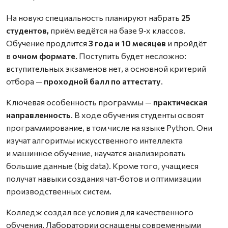
На новую специальность планируют набрать
25
студентов,
приём ведётся на базе 9‑х классов.
Обучение продлится
3 года и 10 месяцев
и пройдёт
в
очном формате
. Поступить будет несложно:
вступительных экзаменов нет, а основной критерий
отбора —
проходной балл по аттестату
.
Ключевая особенность программы —
практическая
направленность
. В ходе обучения студенты освоят
программирование, в том числе на языке Python. Они
изучат алгоритмы искусственного интеллекта
и машинное обучение, научатся анализировать
большие данные (big data). Кроме того, учащиеся
получат навыки создания чат‑ботов и оптимизации
производственных систем.
Колледж создал все условия для качественного
обучения. Лаборатории оснащены современными