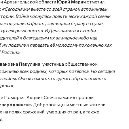
и Архангельской области
Юрий Марич
отметил,
:
«Сегодня мы вместе со всей страной вспоминаем
стории. Война коснулась практически каждой семьи
ляков ушли на фронт, защищали страну на суше
оту северных портов. В День памяти и скорби
дителей и благодарим их за мирное небо над
б их подвиге и передать её молодому поколению как
 России».
вановна Пакулина
, участница общественной
споминаю всех родных, которых потеряла. Но сегодня
а войны. Очень важно, что здесь собралось много
ероях».
ице Поморья. Акции «Свеча памяти» прошли
еверодвинске.
Добровольцы и местные жители
х на полях сражений, умерших от ран, а также
ы.