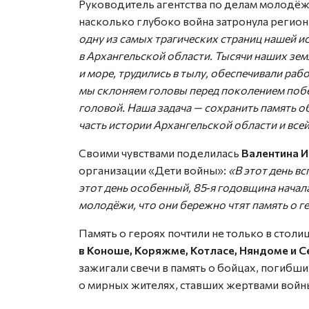
Руководитель агентства по делам молодёж
насколько глубоко война затронула регион
одну из самых трагических страниц нашей и
в Архангельской области. Тысячи наших зем
и море, трудились в тылу, обеспечивали раб
мы склоняем головы перед поколением побе
головой. Наша задача — сохранить память о
часть истории Архангельской области и всей
Своими чувствами поделилась
Валентина И
организации «Дети войны»:
«В этот день в
этот день особенный, 85‑я годовщина начал
молодёжи, что они бережно чтят память о г
Память о героях почтили не только в стол
в Коноше, Коряжме, Котласе, Няндоме и С
зажигали свечи в память о бойцах, погибши
о мирных жителях, ставших жертвами войн