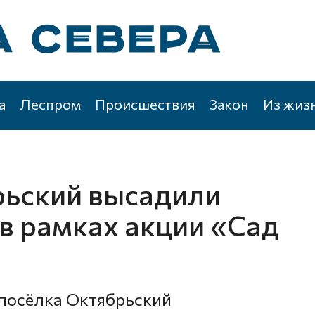
а
Леспром
Происшествия
Закон
Из жиз
рьский высадили
в рамках акции «Сад
 посёлка Октябрьский