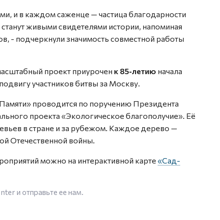
ми, и в каждом саженце — частица благодарности
ы станут живыми свидетелями истории, напоминая
в, - подчеркнули значимость совместной работы
 масштабный проект приурочен
к 85‑летию
начала
подвигу участников битвы за Москву.
 Памяти» проводится по поручению Президента
ального проекта «Экологическое благополучие». Её
евьев в стране и за рубежом. Каждое дерево —
кой Отечественной войны.
роприятий можно на интерактивной карте
«Сад-
enter
и отправьте ее нам.