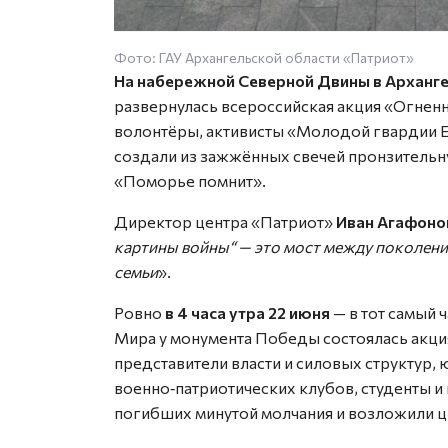
Фото: ГАУ Архангельской области «Патриот»
На набережной Северной Двины в Арханг
развернулась всероссийская акция «Огне
волонтёры, активисты «Молодой гвардии 
создали из зажжённых свечей пронзительн
«Поморье помнит».
Директор центра «Патриот»
Иван Агафоно
картины войны“ — это мост между поколения
семьи
».
Ровно
в 4 часа утра 22 июня
— в тот самый ч
Мира у монумента Победы состоялась акци
представители власти и силовых структур,
военно‑патриотических клубов, студенты и 
погибших минутой молчания и возложили ц