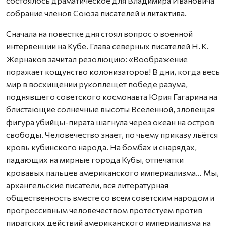
состоялось драматическое для Владимира Ивановича
собрание членов Союза писателей и литактива.
Сначала на повестке дня стоял вопрос о военной
интервенции на Кубе. Глава северных писателей Н. К.
Жернаков зачитал резолюцию: «Воображение
поражает кощунство колонизаторов! В дни, когда весь
мир в восхищении рукоплещет победе разума,
поднявшего советского космонавта Юрия Гагарина на
блистающие солнечные высоты Вселенной, зловещая
фигура убийцы-пирата шагнула через океан на остров
свободы. Человечество знает, по чьему приказу льётся
кровь кубинского народа. На бомбах и снарядах,
падающих на мирные города Кубы, отпечатки
кровавых пальцев американского империализма… Мы,
архангельские писатели, вся литературная
общественность вместе со всем советским народом и
прогрессивным человечеством протестуем против
пиратских действий американского империализма на