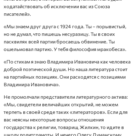
ходатайствовать об исключении вас из Союза
писателей».
«Мы знаем друг друга с 1924 года. Ты – порывистый,
но не думал, что пишешь несуразицу. Ты в своих
пасквилях всей партии бросаешь обвинение. Ты
ошельмовал партию. У тебя философия мракобеса».
«По стихам я знаю Владимира Ивановича как человека
доброй поэтической души. Но наша литература стоит
на партийных позициях. Они расходятся с позициями
Владимира Ивановича».
Не промолчали представители литературного актива:
«Мы, свидетели величайших открытий, не можем
терпеть в своей среде таких «литераторов». Если для
вас неясны некоторые вопросы отношения
государства к религии, товарищ Жилкин, то идите в
школу политграмоты. И нечего Олегу Думанскому