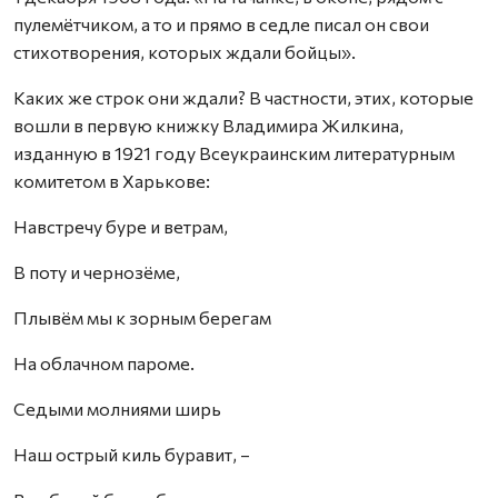
пулемётчиком, а то и прямо в седле писал он свои
стихотворения, которых ждали бойцы».
Каких же строк они ждали? В частности, этих, которые
вошли в первую книжку Владимира Жилкина,
изданную в 1921 году Всеукраинским литературным
комитетом в Харькове:
Навстречу буре и ветрам,
В поту и чернозёме,
Плывём мы к зорным берегам
На облачном пароме.
Седыми молниями ширь
Наш острый киль буравит, –