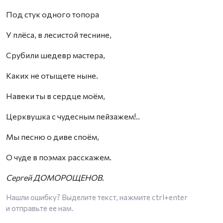
Под стук одного топора
У плёса, в лесистой теснине,
Срубили шедевр мастера,
Каких не отыщете ныне.
Навеки ты в сердце моём,
Церквушка с чудесным пейзажем!..
Мы песню о диве споём,
О чуде в поэмах расскажем.
Сергей ДОМОРОЩЕНОВ.
Нашли ошибку? Выделите текст, нажмите
ctrl+enter
и отправьте ее нам.