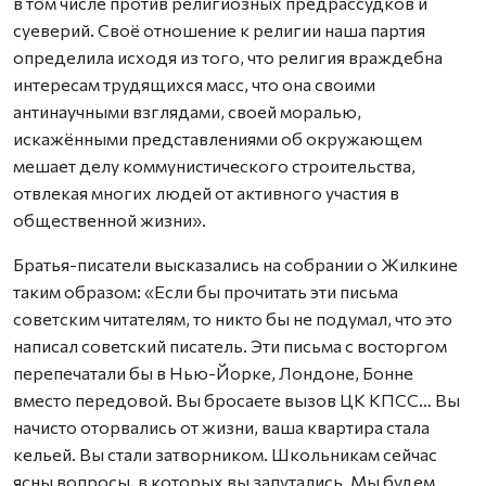
в том числе против религиозных предрассудков и
суеверий. Своё отношение к религии наша партия
определила исходя из того, что религия враждебна
интересам трудящихся масс, что она своими
антинаучными взглядами, своей моралью,
искажёнными представлениями об окружающем
мешает делу коммунистического строительства,
отвлекая многих людей от активного участия в
общественной жизни».
Братья-писатели высказались на собрании о Жилкине
таким образом: «Если бы прочитать эти письма
советским читателям, то никто бы не подумал, что это
написал советский писатель. Эти письма с восторгом
перепечатали бы в Нью-Йорке, Лондоне, Бонне
вместо передовой. Вы бросаете вызов ЦК КПСС… Вы
начисто оторвались от жизни, ваша квартира стала
кельей. Вы стали затворником. Школьникам сейчас
ясны вопросы, в которых вы запутались. Мы будем