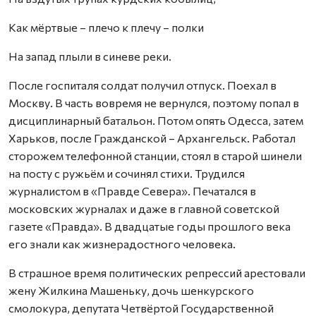
Как мёртвые – плечо к плечу – полки
На запад плыли в синеве реки.
После госпиталя солдат получил отпуск. Поехал в
Москву. В часть вовремя не вернулся, поэтому попал в
дисциплинарный батальон. Потом опять Одесса, затем
Харьков, после Гражданской – Архангельск. Работал
сторожем телефонной станции, стоял в старой шинели
на посту с ружьём и сочинял стихи. Трудился
журналистом в «Правде Севера». Печатался в
московских журналах и даже в главной советской
газете «Правда». В двадцатые годы прошлого века
его знали как жизнерадостного человека.
В страшное время политических репрессий арестовали
жену Жилкина Машеньку, дочь шенкурского
смолокура, депутата Четвёртой Государственной