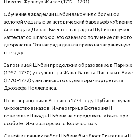
Николя-Франсуа Жилле (1712 – 1791).
Обучение в академии Шубин закончил с большой
золотой медалью за исторический барельеф «Убиение
Аскольда и Дира». Вместе с наградой Шубин получил
«аттестат со шпагою», это означало получение личного
дворянства. Эта награда давала право на заграничную
поездку.
За границей Шубин продолжил образование в Париже
(1767–1770) у скульптора Жана-Батиста Пигаля и в Риме
(1770–1772) у английского скульптора-портретиста
Джозефа Ноллекенса.
По возвращении в Россию в 1773 году Шубин получал
множество заказов. Императрица Екатерина II
повелела «Никуда Шубина не определять, а быть при
особе Ея Императорского Величества».
Одной из ранних работ Шубина был бюст Екатерины II