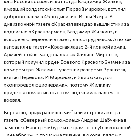
юга России восвояси, вот тогда Владимир Жилкин,
имевший солдатский опыт Первой мировой, вступил
добровольцем в 45‑ю дивизию Ионы Якира. В
дивизионной газете «Красная звезда» вышли стихи за
подписью «Красноармеец Владимир Жилкин», и
вскоре его перевели в газету литсотрудником. А потом
направили в газету «Красная лава» 2-й конной армии.
Армией этой командовал казак Филипп Миронов,
который получил орден Боевого Красного Знамени за
номером три. Жилкин – участник разгрома Врангеля,
взятия Перекопа. И Миронов, и Якир окажутся
«контрреволюционерами», поэтому Жилкину
придётся помалкивать о том, под чьим началом он
воевал.
Вероятно, приукрашенными были и строки автора
газеты «Северный комсомолец» Андрея Шабунина в
заметке «Навстречу буре и ветрам…», опубликованной
1 декабря 1968 года: «На тачанке, в окопе, рядом с