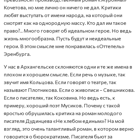
Кочетова, но мне лично он ничего не дал. Критики
любят выступать от имени народа, на который они
смотрят как на однородную массу. Кто дал им такое
право?.. Много говорят об идеальном герое. Но ведь
жизнь многообразна. Пусть будут и неидеальные
герои. В этом смысле мне понравилась «Оттепель»
Эренбурга.
У нас в Архангельске склоняются одни и те же имена в
плохом и хорошем смысле. Если речь о музыке, так
звучит имя Кольцова. Если говорят о театре, так
называют Плотникова. Если о живописи – Свешникова.
Если о писателях, так Коковина. Но ведь есть, к
примеру, хороший поэт Мусиков. Почему с такой
яростью обрушилась критика на роман молодого
писателя Дудинцева «Не хлебом единым»? На мой
взгляд, это очень талантливый роман, в котором верно
говорится о бюрократизме. Писателя бьют за