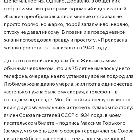
щепетильности». Однако, добавлю, в общении с
собратьями-литераторами скромный и деликатный
Жилкин преображался: своё мнение отстаивал не
просто горячо, но жарко, порой запальчиво, нервно,
спуску не давал никому. В поэзии и в повседневной
жизни исповедовал правду и простоту. «Прекрасна
жизни простота…» – написал он в 1940 году.
До того в житейских делах был Жилкин самым
обычным человеком, что и в 75 лет не имелось у него
телефона, очередь на его установку всё не подходила.
Любимая жена давно умерла, жил поэт в одиночестве,
частенько нужна была ему скорая, а телефон – в
соседнем подъезде. Мог бы пойти к шефу связистов
или к другому начальнику и стукнуть кулаком по столу:
я член Союза писателей СССР с 1934 года, в моём
писательском билете – подпись Максима Горького
(замечу, что очень долго северян среди членов Союза
писателей было наперечёт – семь-восемь человек).