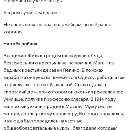
В рабочей блузе богатырь
Багром лучистым правит…
Не очень понятно красноармейцам, но всё равно
хорошо.
На трёх войнах
Владимир Жилкин родом шенкурянин. Отца,
безземельного крестьянина, не помнил. Мать – из
бедных крестьян деревни Лепино. В поисках
заработка она уехала почему‑то в Одессу, работала там
в прислугах – прачкой, нянькой. Сына отдала в
сиротский дом, при котором он окончил ремесленное
училище, получив профессию слесаря. В 1914 году
мать и сын уехали к родне в Москву. Мужу сестры
матери, аптекарскому провизору, Володя понравился,
и юноша был определён на частные
общеобразовательные курсы, благодаря которым