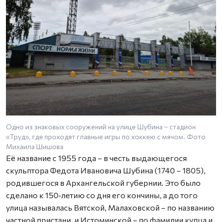
Одно из знаковых сооружений на улице Шубина – стадион
«Труд», где проходят главные игры по хоккею с мячом. Фото
Михаила Шишова
Её название с 1955 года – в честь выдающегося
скульптора Федота Ивановича Шубина (1740 – 1805),
родившегося в Архангельской губернии. Это было
сделано к 150‑летию со дня его кончины, а до того
улица называлась Вятской, Малаховской – по названию
частной пристани, и Истоминской – по фамилии купца и