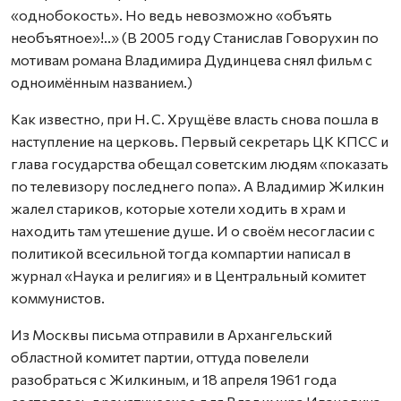
«однобокость». Но ведь невозможно «объять
необъятное»!..» (В 2005 году Станислав Говорухин по
мотивам романа Владимира Дудинцева снял фильм с
одноимённым названием.)
Как известно, при Н. С. Хрущёве власть снова пошла в
наступление на церковь. Первый секретарь ЦК КПСС и
глава государства обещал советским людям «показать
по телевизору последнего попа». А Владимир Жилкин
жалел стариков, которые хотели ходить в храм и
находить там утешение душе. И о своём несогласии с
политикой всесильной тогда компартии написал в
журнал «Наука и религия» и в Центральный комитет
коммунистов.
Из Москвы письма отправили в Архангельский
областной комитет партии, оттуда повелели
разобраться с Жилкиным, и 18 апреля 1961 года