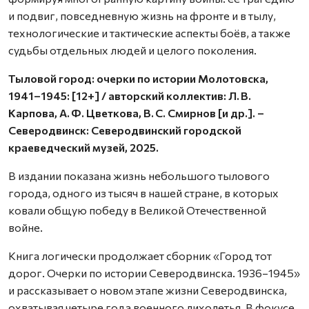
и подвиг, пов­седневную жизнь на фронте и в тылу,
технологические и тактические аспекты боёв, а также
судьбы отдельных людей и целого поколения.
Тыловой город: очерки по истории Молотовска,
1941–1945: [12+] / авторский коллектив: Л. В.
Карпова, А. Ф. Цветкова, В. С. Смирнов [и др.]. –
Северодвинск: Северодвинский городской
краеведческий музей, 2025.
В издании показана жизнь небольшого тылового
города, одного из тысяч в нашей стране, в которых
ковали общую победу в Великой Отечественной
войне.
Книга логически продолжает сборник «Город тот
дорог. Очерки по истории Северодвинска. 1936–1945»
и рассказывает о новом этапе жизни Северодвинска,
охватывая четыре года военного лихолетья. В фокусе