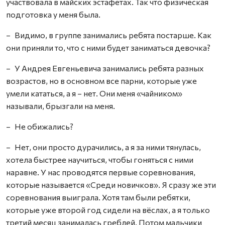
участвовала в майских эстафетах. Так что физическая
подготовка у меня была.
– Видимо, в группе занимались ребята постарше. Как
они приняли то, что с ними будет заниматься девочка?
– У Андрея Евгеньевича занимались ребята разных
возрастов, но в основном все парни, которые уже
умели кататься, а я – нет. Они меня «чайником»
называли, брызгали на меня.
– Не обижались?
– Нет, они просто дурачились, а я за ними тянулась,
хотела быстрее научиться, чтобы гоняться с ними
наравне. У нас проводятся первые соревнования,
которые называется «Среди новичков». Я сразу же эти
соревнования выиграла. Хотя там были ребятки,
которые уже второй год сидели на вёслах, а я только
третий месяц занималась греблей. Потом мальчики