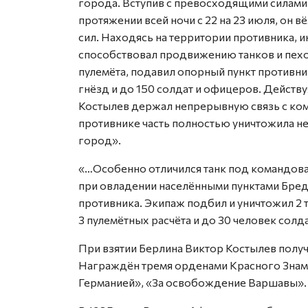
города. Вступив с превосходящими силами п
протяжении всей ночи с 22 на 23 июля, он 
сил. Находясь на территории противника,
способствовал продвижению танков и пехо
пулемёта, подавил опорный пункт противник
гнёзд и до 150 солдат и офицеров. Действу
Костылев держал непрерывную связь с ко
противнике часть полностью уничтожила не
город».
«…Особенно отличился танк под командован
при овладении населёнными пунктами Бреди
противника. Экипаж подбил и уничтожил 2 т
3 пулемётных расчёта и до 30 человек солд
При взятии Берлина Виктор Костылев получ
Награждён тремя орденами Красного Знаме
Германией», «За освобождение Варшавы».