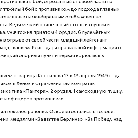
ротивника в бой, отрезанный от своей части на
вёл тяжёлый бой с противником до подхода главных
 интенсивным и манёвренным огнём успешно
ты. Ведя меткий прицельный огонь из пушки и
а, уничтожив при этом 4 орудия, 6 пулемётных
я в отрыве от своей части, младший лейтенант
мандованием. Благодаря правильной информации о
мецкий опорный пункт и первая ворвалась в
ием товарища Костылева 17 и 18 апреля 1945 года
ков и Хенов и отражении там контратак
анка типа «Пантера», 2 орудия, 1 самоходную пушку,
ат и офицеров противника».
ил тяжёлое ранение. Осколки остались в голове.
ни, медалями «За взятие Берлина», «За Победу над