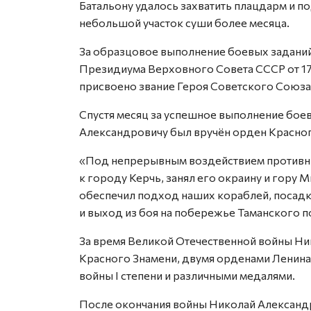
Батальону удалось захватить плацдарм и п
небольшой участок суши более месяца.
За образцовое выполнение боевых заданий
Президиума Верховного Совета СССР от 17
присвоено звание Героя Советского Союза
Спустя месяц за успешное выполнение бое
Александровичу был вручён орден Красног
«Под непрерывным воздействием противник
к городу Керчь, занял его окраину и гору М
обеспечил подход наших кораблей, посадку
и выход из боя на побережье Таманского по
За время Великой Отечественной войны Н
Красного Знамени, двумя орденами Ленина
войны I степени и различными медалями.
После окончания войны Николай Александр