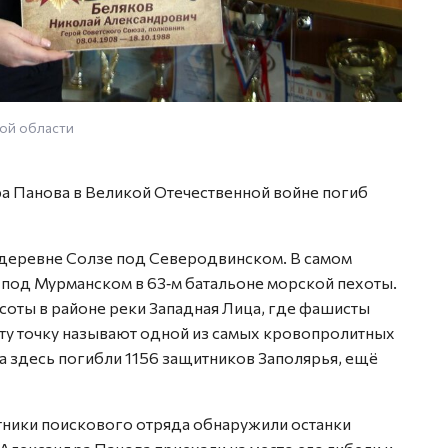
ой области
а Панова в Великой Отечественной войне погиб
 деревне Солзе под Северодвинском. В самом
 под Мурманском в 63‑м батальоне морской пехоты.
соты в районе реки Западная Лица, где фашисты
ту точку называют одной из самых кровопролитных
ма здесь погибли 1156 защитников Заполярья, ещё
стники поискового отряда обнаружили останки