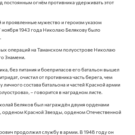
од постоянным огнём противника удерживать этот
 и проявленные мужество и героизм указом
 ноября 1943 года Николаю Белякову было
.
вых операций на Таманском полуострове Николаю
о Знамени.
а, без питания и боеприпасов его батальон вышел
итридат, очистил от противника часть берега, чем
 личного состава батальона и частей Красной армии
луострова», – говорится в наградном листе.
иколай Беляков был награждён двумя орденами
, орденом Красной Звезды, орденом Отечественной
ович продолжил службу в армии. В 1948 году он