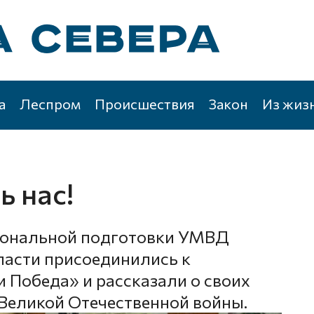
а
Леспром
Происшествия
Закон
Из жиз
ь нас!
иональной подготовки УМВД
ласти присоединились к
 Победа» и рассказали о своих
 Великой Отечественной войны.