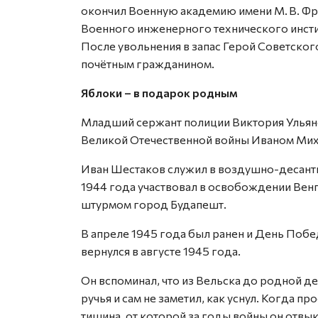
окончил Военную академию имени М. В. Фрун
Военного инженерного технического инсти
После увольнения в запас Герой Советского
почётным гражданином.
Яблоки – в подарок родным
Младший сержант полиции Виктория Ульяно
Великой Отечественной войны Иваном Ми
Иван Шестаков служил в воздушно-десантн
1944 года участ­вовал в освобождении Вен
штурмом город Будапешт.
В апреле 1945 года был ранен и День Побе
вернулся в августе 1945 года.
Он вспоминал, что из Вельска до родной 
ручья и сам не заметил, как уснул. Когда пр
тишина, от которой за годы войны он отв