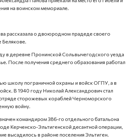
Александра Панова приехали на место его гибели и
ения на воинском мемориале.
ова рассказала о двоюродном прадеде своего
е Белякове.
оду в деревне Пронинской Сольвычегодского уезда
мье. После получения среднего образования работал
ью школу пограничной охраны и войск ОГПУ, а в
ойск. В 1940 году Николай Александрович стал
 отряде сторожевых кораблей Черноморского
енную войну.
значен командиром 386‑го отдельного батальона
оде Керченско-Эльтигенской десантной операции,
ние высадилось в районе поселения Эльтиген.