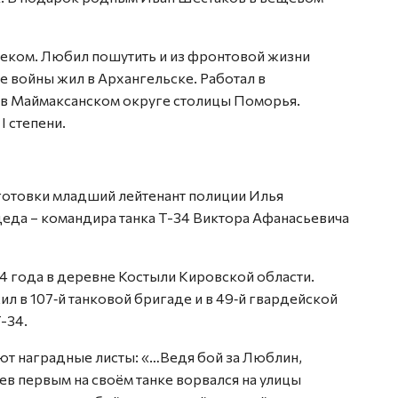
еком. Любил пошутить и из фронтовой жизни
е войны жил в Архангельске. Работал в
 в Маймаксанском округе столицы Поморья.
 степени.
отовки младший лейтенант полиции Илья
еда – командира танка Т-34 Виктора Афанасьевича
4 года в деревне Костыли Кировской области.
ил в 107‑й танковой бригаде и в 49‑й гвардейской
-34.
ют наградные листы: «…Ведя бой за Люблин,
в первым на своём танке ворвался на улицы