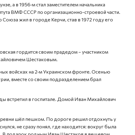
зе, а в 1956‑м стал заместителем начальника
тута ВМФ СССР по организационно-строевой части.
 Союза жил в городе Керчи, став в 1972 году его
вская гордится своим прадедом – участником
хайловичем Шестаковым.
ых войсках на 2‑м Украинском фронте. Осенью
грии, вместе со своим подразделением брал
ды встретил в госпитале. Домой Иван Михайлович
деревни шёл пешком. По дороге решил отдохнуть у
оснулся, не сразу понял, где находится: вокруг была
ык. В подарок родным Иван Шестаков в вещевом