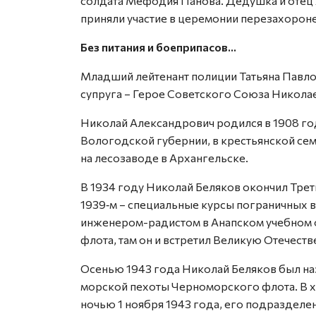
солдата Мефодия Панова. Дедушка и отец 
приняли участие в церемонии перезахорон
Без питания и боеприпасов…
Младший лейтенант полиции Татьяна Павл
супруга – Герое Советского Союза Никола
Николай Александрович родился в 1908 г
Вологодской губернии, в крестьянской се
на лесозаводе в Архангельске.
В 1934 году Николай Беляков окончил Трет
1939‑м – специальные курсы пограничных в
инженером-радистом в Анапском учебном
флота, там он и встретил Великую Отечеств
Осенью 1943 года Николай Беляков был на
морской пехоты Черноморского флота. В х
ночью 1 ноября 1943 года, его подразделе