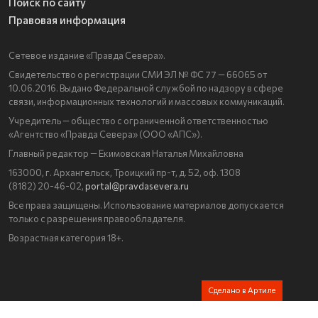
Поиск по сайту
Правовая информация
Сетевое издание «Правда Севера».
Свидетельство о регистрации СМИ ЭЛ № ФС 77 — 66065 от
10.06.2016. Выдано Федеральной службой по надзору в сфере
связи, информационных технологий и массовых коммуникаций.
Учредитель — общество с ограниченной ответственностью
«Агентство «Правда Севера» (ООО «АПС»).
Главный редактор — Екимовская Наталья Михайловна
163000, г. Архангельск, Троицкий пр-т, д. 52, оф. 1308
(8182) 20-46-02,
portal@pravdasevera.ru
Все права защищены. Использование материалов допускается
только с разрешения правообладателя.
Возрастная категория 18+.
Сделано в Артиле