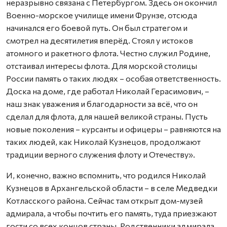
неразрывно связана с Петербургом. Здесь он окончил
Военно-морское училище имени Фрунзе, отсюда
начинался его боевой путь. Он был стратегом и
смотрел на десятилетия вперёд. Стоял у истоков
атомного и ракетного флота. Честно служил Родине,
отстаивал интересы флота. Для морской столицы
России память о таких людях – особая ответственность.
Доска на доме, где работал Николай Герасимович, –
наш знак уважения и благодарности за всё, что он
сделал для флота, для нашей великой страны. Пусть
новые поколения – курсанты и офицеры – равняются на
таких людей, как Николай Кузнецов, продолжают
традиции верного служения флоту и Отечеству».
И, конечно, важно вспомнить, что родился Николай
Кузнецов в Архангельской области – в селе Медведки
Котласского района. Сейчас там открыт дом-музей
адмирала, а чтобы почтить его память, туда приезжают
гости со всех концов страны. Родственники адмирала