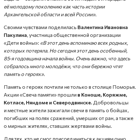
её молодому поколению как часть истории
Архангельской области и всей России».
Своими чувствами поделилась
Валентина Ивановна
Пакулина
, участница общественной организации
«Дети войны»:
«В этот день вспоминаю всех родных,
которых потеряла. Но сегодня этот день особенный,
85‑я годовщина начала войны. Очень важно, что здесь
собралось много молодёжи, что они бережно чтят
память о героях».
Память о героях почтили не только в столице Поморья.
Акции «Свеча памяти» прошли
в Коноше, Коряжме,
Котласе, Няндоме и Северодвинске.
Добровольцы
и местные жители зажигали свечи в память о бойцах,
погибших на полях сражений, умерших от ран, а также
о мирных жителях, ставших жертвами войны.
Для тех, кто не смог присоединиться к акциям очно,