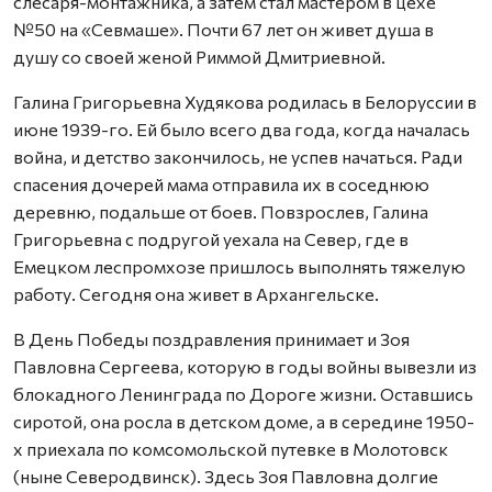
слесаря-монтажника, а затем стал мастером в цехе
№50 на «Севмаше». Почти 67 лет он живет душа в
душу со своей женой Риммой Дмитриевной.
Галина Григорьевна Худякова родилась в Белоруссии в
июне 1939-го. Ей было всего два года, когда началась
война, и детство закончилось, не успев начаться. Ради
спасения дочерей мама отправила их в соседнюю
деревню, подальше от боев. Повзрослев, Галина
Григорьевна с подругой уехала на Север, где в
Емецком леспромхозе пришлось выполнять тяжелую
работу. Сегодня она живет в Архангельске.
В День Победы поздравления принимает и Зоя
Павловна Сергеева, которую в годы войны вывезли из
блокадного Ленинграда по Дороге жизни. Оставшись
сиротой, она росла в детском доме, а в середине 1950-
х приехала по комсомольской путевке в Молотовск
(ныне Северодвинск). Здесь Зоя Павловна долгие