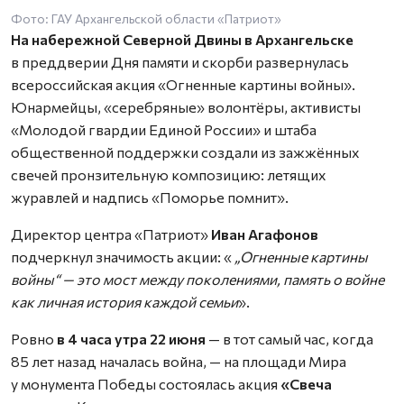
Фото: ГАУ Архангельской области «Патриот»
На набережной Северной Двины в Архангельске
в преддверии Дня памяти и скорби развернулась
всероссийская акция «Огненные картины войны».
Юнармейцы, «серебряные» волонтёры, активисты
«Молодой гвардии Единой России» и штаба
общественной поддержки создали из зажжённых
свечей пронзительную композицию: летящих
журавлей и надпись «Поморье помнит».
Директор центра «Патриот»
Иван Агафонов
подчеркнул значимость акции: «
„Огненные картины
войны“ — это мост между поколениями, память о войне
как личная история каждой семьи
».
Ровно
в 4 часа утра 22 июня
— в тот самый час, когда
85 лет назад началась война, — на площади Мира
у монумента Победы состоялась акция
«Свеча