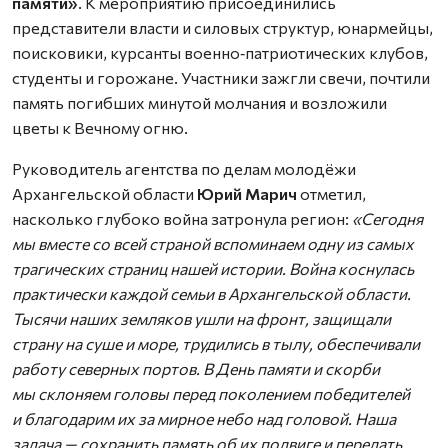
памяти»
. К мероприятию присоединились
представители власти и силовых структур, юнармейцы,
поисковики, курсанты военно‑патриотических клубов,
студенты и горожане. Участники зажгли свечи, почтили
память погибших минутой молчания и возложили
цветы к Вечному огню.
Руководитель агентства по делам молодёжи
Архангельской области
Юрий Марич
отметил,
насколько глубоко война затронула регион:
«Сегодня
мы вместе со всей страной вспоминаем одну из самых
трагических страниц нашей истории. Война коснулась
практически каждой семьи в Архангельской области.
Тысячи наших земляков ушли на фронт, защищали
страну на суше и море, трудились в тылу, обеспечивали
работу северных портов. В День памяти и скорби
мы склоняем головы перед поколением победителей
и благодарим их за мирное небо над головой. Наша
задача — сохранить память об их подвиге и передать