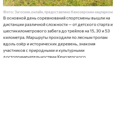
Фото: Загоскин.онлайн, предоставлено Кенозерским нацпарком
В основной день соревнований спортсмены вышли на
дистанции различной сложности — от детского старта и
шестикилометрового забега до трейлов на 15, 30 и 53
километра. Маршруты проходили по лесным тропам
вдоль озёр и исторических деревень, знакомя
участников с природными и культурными
достопримечательностями Кенозерского
национального парка.
Новинкой этого года стал заплыв «Кенозерье Swim»,
который прошёл 2 августа на Масельгском озере.
Любители плавания преодолели дистанции в 1, 2 и 3
километра. Соревнования были организованы при
поддержке Федерации зимнего плавания
Архангельской области и стали новым этапом развития
спортивно-туристического проекта.