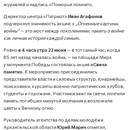
журавлей и надпись «Поморье помнит».
Директор центра «Патриот»
Иван Агафонов
подчеркнул значимость акции: «
„Огненные картины
войны“ — это мост между поколениями, память о войне
как личная история каждой семьи
».
Ровно
в 4 часа утра 22 июня
— в тот самый час, когда
85 лет назад началась война, — на площади Мира
у монумента Победы состоялась акция
«Свеча
памяти»
. К мероприятию присоединились
представители власти и силовых структур, юнармейцы,
поисковики, курсанты военно‑патриотических клубов,
студенты и горожане. Участники зажгли свечи, почтили
память погибших минутой молчания и возложили
цветы к Вечному огню.
Руководитель агентства по делам молодёжи
Архангельской области
Юрий Марич
отметил,