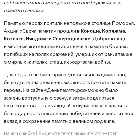
собралось много молодёжи, что они бережно чтят
память о героях».
Память о героях почтили не только в столице Поморья.
Акции «Свеча памяти» прошли
в Коноше, Коряжме,
Котласе, Няндоме и Северодвинске.
Добровольцы
и местные жители зажигали свечи в память о бойцах,
погибших на полях сражений, умерших от ран, а также
о мирных жителях, ставших жертвами войны.
Для тех, кто не смог присоединиться к акциям очно,
была доступна онлайн‑возможность почтить память
героев. На сайте «Деньпамяти.рф» можно было
зажечь виртуальную свечу, а затем поделиться
ею в соцсетях — так каждый получил шанс выразить
благодарность поколению победителей и внести свой
вклад в сохранение памяти о великом подвиге.
Нашли ошибку? Выделите текст, нажмите
ctrl+enter