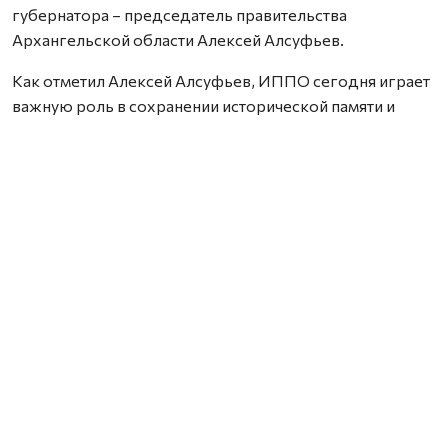
губернатора – председатель правительства
Архангельской области Алексей Алсуфьев.
Как отметил Алексей Алсуфьев, ИППО сегодня играет
важную роль в сохранении исторической памяти и
духовного наследия России.
— Для нас это соглашение имеет особое значение.
Архангельская область — регион, где сосредоточена
примерно половина всех деревянных церквей России.
Деревянное зодчество — не просто наша визитная
карточка, это живая история, национальный
культурный код, и мы несем огромную
ответственность за его сохранение, — подчеркнул
первый заместитель губернатора.
При этом значительная часть памятников деревянной
архитектуры в регионе нуждается в восстановлении.
Одним из направлений совместной работы станет