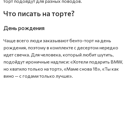
торт подойдут для разных поводов.
Что писать на торте?
День рождения
Чаще всего люди заказывают бенто-торт на день
рождения, поэтому в комплекте с десертом нередко
идет свечка. Для человека, который любит шутить,
подойдут ироничные надписи: «Хотели подарить BMW,
но хватило только на торт», «Маме снова 18», «Ты как
вино — с годами только лучше».
Если вы не очень близки с именинником, выбирайте
нейтральные поздравления на торт: «Будь счастлив»,
«Желаю много денег!!!», «Самому прекрасному
имениннику».
Романтичный подарок