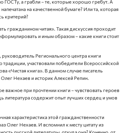
по ГОСТу, а грабли – те, которые хорошо гребут. А
я напечатана на качественной бумаге? Или та, которая
сь критерий?
ать гражданином читая». Такая дискуссия проходит
ормулировать и иным образом – какие книги стоит
, руководитель Регионального центра книги
по традиции, участвовали победители Всероссийской
а «Чистая книга». В данном случае писатель
 Олег Нехаев и историк Алексей Репин.
мое важное при прочтении книги – чувствовать героев
дь литература содержит опыт лучших сердец и умов
точная характеристика этой гражданственности
раз Олег Нехаев. И вспомнил к месту цитату из
сть русской литературы, откуда она? Конечно, от