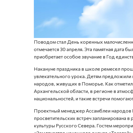
Поводом стал День коренных малочисленн
отмечается 30 апреля. Эта памятная дата б
приобретает особое звучание в Год единст
Накануне праздника в школе ремесел прош
увлекательного урока. Детям предложили 
народов, живущих в Поморье. Как отметил
Архангельской области, в регионе в атмо
национальностей, и такие встречи помога
Проектный менеджер Ассамблеи народов Р
просветительских встреч запланирована в 
культуры Русского Севера. Гостем меропри
«Землячество ненецкого округа «Тосавэй»,