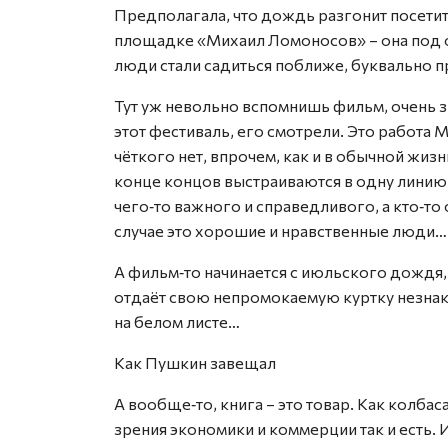
Предполагала, что дождь разгонит посетите
площадке «Михаил Ломоносов» – она под о
люди стали садиться поближе, буквально п
Тут уж невольно вспомнишь фильм, очень з
этот фестиваль, его смотрели. Это работа
чёткого нет, впрочем, как и в обычной жизни
конце концов выстраиваются в одну линию.
чего‑то важного и справедливого, а кто‑то 
случае это хорошие и нравственные люди…
А фильм‑то начинается с июльского дождя, д
отдаёт свою непромокаемую куртку незнако
на белом листе…
Как Пушкин завещал
А вообще‑то, книга – это товар. Как колбаса
зрения экономики и коммерции так и есть. 