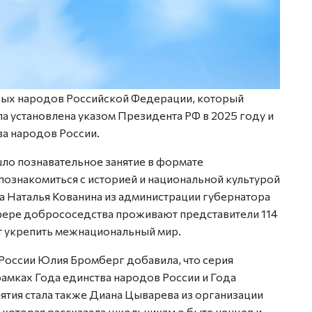
ых народов Российской Федерации, который
ыла установлена указом Президента РФ в 2025 году и
ва народов России.
ло познавательное занятие в формате
познакомиться с историей и национальной культурой
а Наталья Кованина из администрации губернатора
сфере добрососедства проживают представители 114
ют укрепить межнациональный мир.
оссии Юлия Бромберг добавила, что серия
рамках Года единства народов России и Года
ятия стала также Диана Цыварева из организации
 которая рассказала школьникам о быте ненцев и