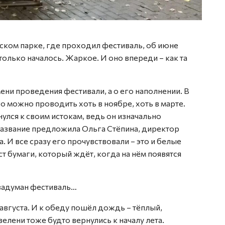
вском парке, где проходил фестиваль, об июне
только началось. Жаркое. И оно впереди – как та
ени проведения фестивали, а о его наполнении. В
о можно проводить хоть в ноябре, хоть в марте.
улся к своим истокам, ведь он изначально
название предложила Ольга Стёпина, директор
И все сразу его прочувствовали – это и белые
ст бумаги, который ждёт, когда на нём появятся
 задуман фестиваль…
августа. И к обеду пошёл дождь – тёплый,
зелени тоже будто вернулись к началу лета.