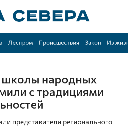
а
Леспром
Происшествия
Закон
Из жиз
й школы народных
мили с традициями
ьностей
вали представители регионального