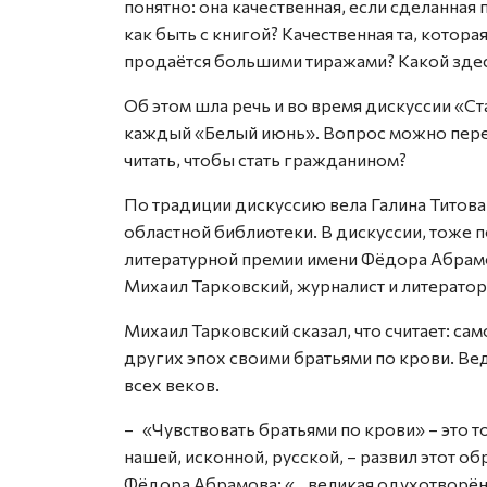
понятно: она качественная, если сделанная 
как быть с книгой? Качественная та, котора
продаётся большими тиражами? Какой зде
Об этом шла речь и во время дискуссии «Ст
каждый «Белый июнь». Вопрос можно переф
читать, чтобы стать гражданином?
По традиции дискуссию вела Галина Титова
областной библиотеки. В дискуссии, тоже 
литературной премии имени Фёдора Абрамов
Михаил Тарковский, журналист и литератор
Михаил Тарковский сказал, что считает: са
других эпох своими братьями по крови. Ве
всех веков.
– «Чувствовать братьями по крови» – это 
нашей, исконной, русской, – развил этот об
Фёдора Абрамова: «…великая одухотворённо