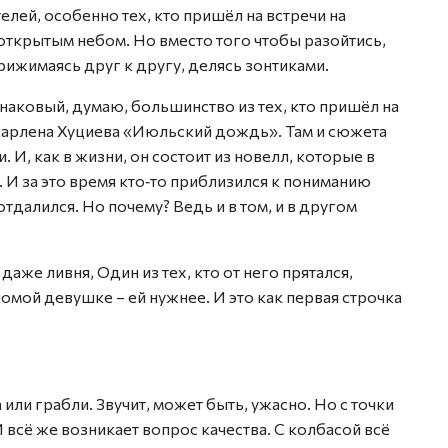
лей, особенно тех, кто пришёл на встречи на
ткрытым небом. Но вместо того чтобы разойтись,
рижимаясь друг к другу, делясь зонтиками.
наковый, думаю, большинство из тех, кто пришёл на
 Марлена Хуциева «Июльский дождь». Там и сюжета
. И, как в жизни, он состоит из новелл, которые в
 И за это время кто‑то приблизился к пониманию
отдалился. Но почему? Ведь и в том, и в другом
аже ливня, Один из тех, кто от него прятался,
мой девушке – ей нужнее. И это как первая строчка
 или грабли. Звучит, может быть, ужасно. Но с точки
И всё же возникает вопрос качества. С колбасой всё