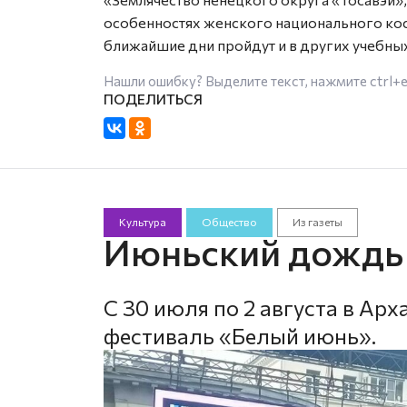
особенностях женского национального ко
ближайшие дни пройдут и в других учебны
Нашли ошибку? Выделите текст, нажмите
ctrl+
Культура
Общество
Из газеты
Июньский дождь 
С 30 июля по 2 августа в А
фестиваль «Белый июнь».