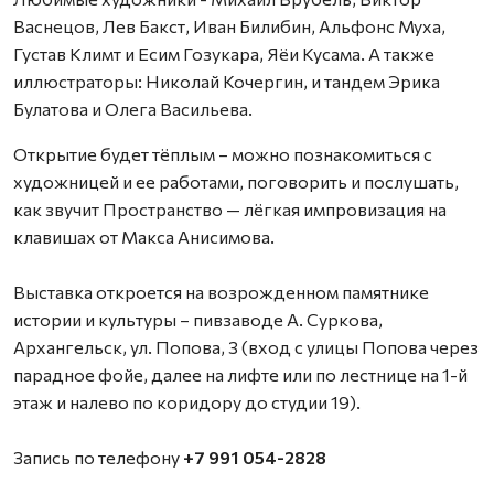
Васнецов, Лев Бакст, Иван Билибин, Альфонс Муха,
Густав Климт и Есим Гозукара, Яёи Кусама. А также
иллюстраторы: Николай Кочергин, и тандем Эрика
Булатова и Олега Васильева.
Открытие будет тёплым – можно познакомиться с
художницей и ее работами, поговорить и послушать,
как звучит Пространство — лёгкая импровизация на
клавишах от Макса Анисимова.
Выставка откроется на возрожденном памятнике
истории и культуры – пивзаводе А. Суркова,
Архангельск, ул. Попова, 3 (вход с улицы Попова через
парадное фойе, далее на лифте или по лестнице на 1-й
этаж и налево по коридору до студии 19).
Запись по телефону
+7 991 054-2828