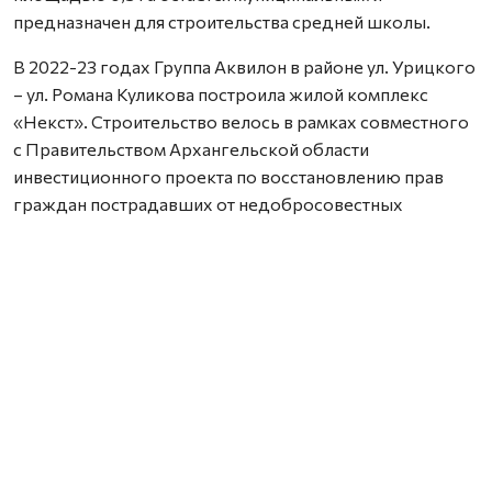
предназначен для строительства средней школы.
В 2022-23 годах Группа Аквилон в районе ул. Урицкого
– ул. Романа Куликова построила жилой комплекс
«Некст». Строительство велось в рамках совместного
с Правительством Архангельской области
инвестиционного проекта по восстановлению прав
граждан пострадавших от недобросовестных
действий застройщиков. В соответствии с областным
законом Группа Аквилон получила в аренду данный
участок выплатил денежные компенсации дольщикам,
обманутым несколькими другими застройщиками.
Сейчас по проектам комплексного развития
территорий Группа Аквилон выполняет обязательства
по расселению за свой счет в столице Поморья и
городе корабелов 65 деревянных домов площадью
33,8 тыс. кв. м, 32 дома уже расселены. Объем затрат на