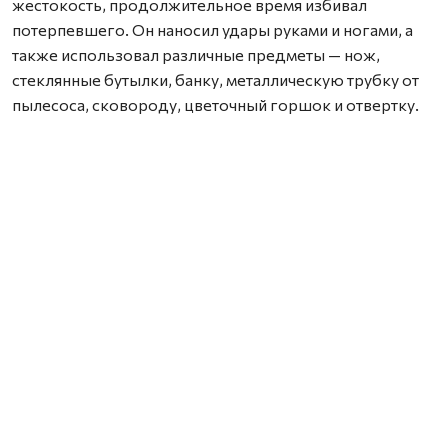
жестокость, продолжительное время избивал
потерпевшего. Он наносил удары руками и ногами, а
также использовал различные предметы — нож,
стеклянные бутылки, банку, металлическую трубку от
пылесоса, сковороду, цветочный горшок и отвертку.
В результате потерпевшему были причинены
множественные прижизненные телесные
повреждения, а также сильные физические и
психические страдания. Одно из полученных
повреждений — тупая закрытая травма головы — стало
причиной смерти мужчины.
В судебном заседании подсудимый признал вину
частично.
С учетом того, что убийство было совершено в период
условного осуждения за другое преступление, суд
назначил мужчине наказание по совокупности