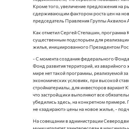
Кроме того, увеличение предложения на р
сдерживающим фактором роста цен на ново
председатель Правления Группы Аквилон 
Как отметил Сергей Степашин, программа 
существенным подспорьем для реализации
жилья, инициированного Президентом Ро
- С момента создания федерального Фонд
Фонд развития территорий, из аварийного 
мире нет такой программы, реализуемой за
экономических условиях, при высокой став
стройматериалы, для инвесторов вариант К
что застройщики выполняют все обязательс
убедились здесь, на конкретном примере. 
не «задирают» цены на новое жилье, - под
На совещании в администрации Северодвин
муниципалитет заинтересован в максималь