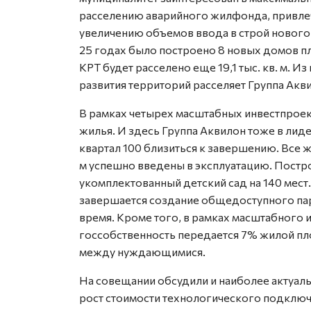
расселению аварийного жилфонда, привлеч
увеличению объемов ввода в строй нового 
25 годах было построено 8 новых домов пл
КРТ будет расселено еще 19,1 тыс. кв. м. И
развития территорий расселяет Группа Акв
В рамках четырех масштабных инвестпроект
жилья. И здесь Группа Аквилон тоже в лид
квартал 100 близиться к завершению. Все 
м успешно введены в эксплуатацию. Постр
укомплектованный детский сад на 140 мест
завершается создание общедоступного пар
время. Кроме того, в рамках масштабного 
госсобственность передается 7% жилой п
между нуждающимися.
На совещании обсудили и наиболее актуаль
рост стоимости технологического подклю