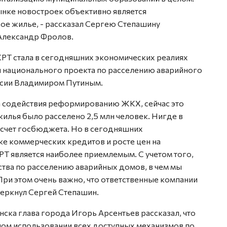
ынке новостроек объективно является
е жилье, - рассказал Сергею Степашину
Александр Фролов.
КРТ стала в сегодняшних экономических реалиях
 национального проекта по расселению аварийного
ссии Владимиром Путиным.
а содействия реформированию ЖКХ, сейчас это
жилья было расселено 2,5 млн человек. Нигде в
 счет госбюджета. Но в сегодняшних
ке коммерческих кредитов и росте цен на
РТ является наиболее приемлемым. С учетом того,
тва по расселению аварийных домов, в чем мы
При этом очень важно, что ответственные компании
черкнул Сергей Степашин.
ска глава города Игорь Арсентьев рассказал, что
ном использовании всех доступных механизмов по