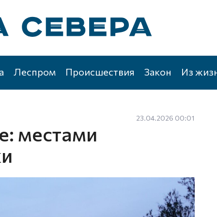
а
Леспром
Происшествия
Закон
Из жиз
23.04.2026 00:01
е: местами
ки