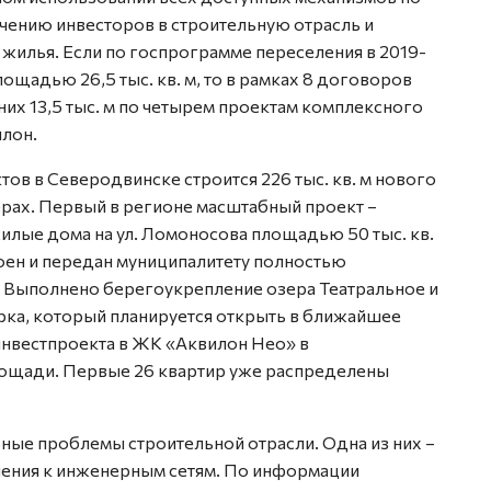
ению инвесторов в строительную отрасль и
жилья. Если по госпрограмме переселения в 2019-
ощадью 26,5 тыс. кв. м, то в рамках 8 договоров
з них 13,5 тыс. м по четырем проектам комплексного
илон.
ов в Северодвинске строится 226 тыс. кв. м нового
ерах. Первый в регионе масштабный проект –
жилые дома на ул. Ломоносова площадью 50 тыс. кв.
оен и передан муниципалитету полностью
. Выполнено берегоукрепление озера Театральное и
ка, который планируется открыть в ближайшее
инвестпроекта в ЖК «Аквилон Нео» в
лощади. Первые 26 квартир уже распределены
ные проблемы строительной отрасли. Одна из них –
чения к инженерным сетям. По информации