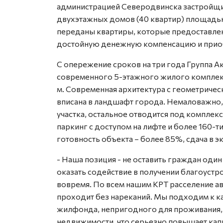
администрацией Северодвинска застройщик
двухэтажных домов (40 квартир) площадью 
переданы квартиры, которые предоставлен
достойную денежную компенсацию и прио
С опережение сроков на три года Группа А
современного 5-этажного жилого комплек
м. Современная архитектура с геометричес
вписана в ландшафт города. Немаловажно,
участка, остальное отводится под компле
паркинг с доступом на лифте и более 160-
готовность объекта – более 85%, сдача в эк
- Наша позиция - не оставить граждан один 
оказать содействие в получении благоуст
вовремя. По всем нашим КРТ расселение 
проходит без нареканий. Мы подходим к 
жилфонда, непригодного для проживания,
недвижимости, что серьезно повышает кап