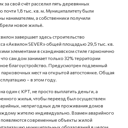
 за свой счёт расселил пять деревянных
почти 1,8 тыс. кв. м. Муниципалитету были
ы нанимателям, а собственники получили
брели новое жильё.
квилон завершает здесь строительство
са «Аквилон SEVER» общей площадью 29,5 тыс. кв.
кими элементами в скандинавском стиле гармонично
 что сам дом занимает только 32% территории
ксное благоустройство. Предусмотрен подземный
ти парковочных мест на открытой автостоянке. Общая
сплуатацию – в этом году.
на один с КРТ, не просто выплатить деньги, а
роенного жилья, чтобы переезд был осуществлен
аварийных, непригодных для проживания домов
каждому жителю индивидуально. Взамен аварийного
 появляются современные объекты жилой
итализацию муниципальных образований в целом.