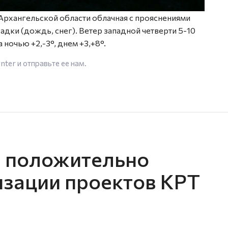
Архангельской области облачная с прояснениями
дки (дождь, снег). Ветер западной четверти 5-10
 ночью +2,-3°, днем +3,+8°.
enter
и отправьте ее нам.
н положительно
изации проектов КРТ