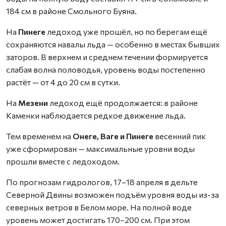
184 см в районе Смольного Буяна.
На
Пинеге
ледоход уже прошёл, но по берегам ещё
сохраняются навалы льда — особенно в местах бывших
заторов. В верхнем и среднем течении формируется
слабая волна половодья, уровень воды постепенно
растёт — от 4 до 20 см в сутки.
На
Мезени
ледоход ещё продолжается: в районе
Каменки наблюдается редкое движение льда.
Тем временем на
Онеге, Ваге и Пинеге
весенний пик
уже сформирован — максимальные уровни воды
прошли вместе с ледоходом.
По прогнозам гидрологов, 17–18 апреля в дельте
Северной Двины возможен подъём уровня воды из-за
северных ветров в Белом море. На полной воде
уровень может достигать 170–200 см. При этом