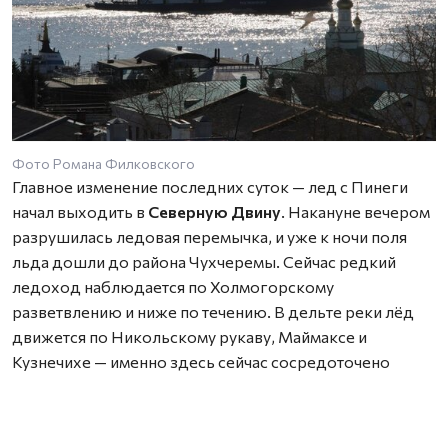
Фото Романа Филковского
Главное изменение последних суток — лед с Пинеги
начал выходить в
Северную Двину
. Накануне вечером
разрушилась ледовая перемычка, и уже к ночи поля
льда дошли до района Чухчеремы. Сейчас редкий
ледоход наблюдается по Холмогорскому
разветвлению и ниже по течению. В дельте реки лёд
движется по Никольскому рукаву, Маймаксе и
Кузнечихе — именно здесь сейчас сосредоточено
основное движение.
В Приморском районе малые реки активно