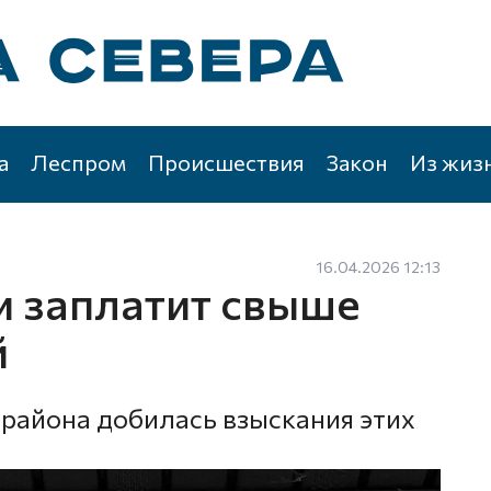
а
Леспром
Происшествия
Закон
Из жиз
16.04.2026 12:13
и заплатит свыше
й
района добилась взыскания этих