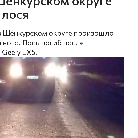
 Шенкурском округе
 лося
в Шенкурском округе произошло
ного. Лось погиб после
Geely EX5.