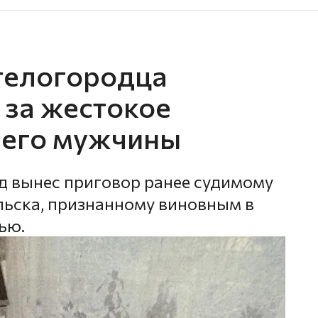
гелогородца
т за жестокое
него мужчины
д вынес приговор ранее судимому
ьска, признанному виновным в
ью.