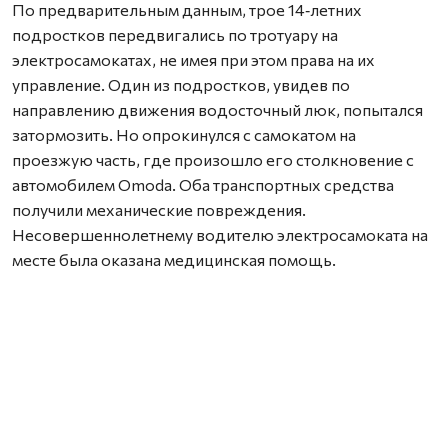
По предварительным данным, трое 14‑летних
подростков передвигались по тротуару на
электросамокатах, не имея при этом права на их
управление. Один из подростков, увидев по
направлению движения водосточный люк, попытался
затормозить. Но опрокинулся с самокатом на
проезжую часть, где произошло его столкновение с
автомобилем Omoda. Оба транспортных средства
получили механические повреждения.
Несовершеннолетнему водителю электросамоката на
месте была оказана медицинская помощь.
Родители всех трёх самокатчиков привлечены к
административной ответственности по статье 5.35
КоАП РФ (неисполнение родителями или иными
законными представителями несовершеннолетних
обязанностей по содержанию и воспитанию
несовершеннолетних) и по части 3 статьи 12.7 КоАП РФ