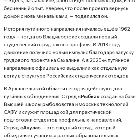
— Здесь, на Сахалине, работа идёт полным ходом, и это
бесценный опыт. Уверен, что после проекта вернусь
домой с новыми навыками, — поделился он.
История пути́нного направления началась ещё в 1962
году — тогда во Владивостоке создали первый
студенческий отряд такого профиля. В 2013 году
движение получило новый импульс благодаря запуску
трудового проекта на Сахалине. А в 2025‑м пути́нное
направление официально выделили как отдельную
ветку в структуре Российских студенческих отрядов.
В Архангельской области сегодня действуют два
пути́нных объединения. Отряд
«Рыбка»
создан на базе
Высшей школы рыболовства и морских технологий
САФУ и служит площадкой для практической
подготовки студентов профильных направлений.
Отряд
«Акула»
— это сводный отряд, который
объединяет учащихся разных образовательных