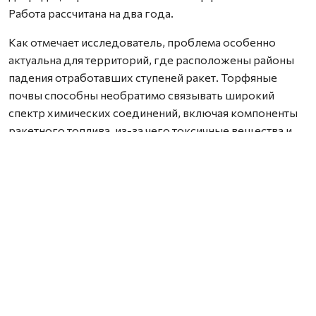
Работа рассчитана на два года.
Как отмечает исследователь, проблема особенно
актуальна для территорий, где расположены районы
падения отработавших ступеней ракет. Торфяные
почвы способны необратимо связывать широкий
спектр химических соединений, включая компоненты
ракетного топлива, из-за чего токсичные вещества и
продукты их распада могут сохраняться в
окружающей среде на протяжении многих лет. При
этом специализированных методик для их анализа
сегодня практически не существует.
В рамках проекта Марк Попов планирует разработать
новые способы подготовки проб и
высокочувствительные методы анализа. Это позволит
выявлять не только уже известные продукты
трансформации ракетного топлива, но и обнаруживать