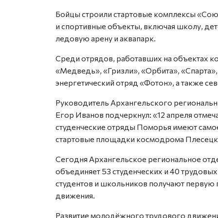
Бойцы строили стартовые комплексы «Сою
и спортивные объекты, включая школу, дет
ледовую арену и аквапарк.
Среди отрядов, работавших на объектах 
«Медведь», «Гризли», «Орбита», «Спарта», 
энергетический отряд «Фотон», а также се
Руководитель Архангельского региональн
Егор Иванов подчеркнул: «12 апреля отмеч
студенческие отряды Поморья имеют само
стартовые площадки космодрома Плесецк,
Сегодня Архангельское региональное отде
объединяет 53 студенческих и 40 трудовы
студентов и школьников получают первую 
движения.
Развитие молодёжного трудового движения