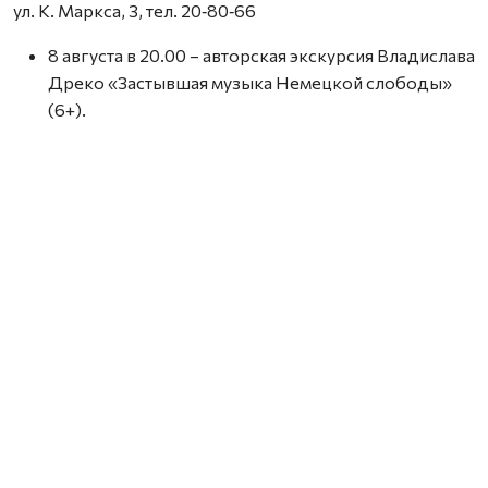
ул. К. Маркса, 3, тел. 20‑80‑66
8 августа в 20.00 – авторская экскурсия Владислава
Дреко «Застывшая музыка Немецкой слободы»
(6+).
МУЗЕИ
Гостиные дворы
наб. Сев. Двины, 85–86, тел. 609-000.
8, 9 августа в 15.00 – экскурсия «Знакомьтесь –
Гостиный двор!» (12+).
9 августа в 17.00 – экскурсия «Архангельск плюс» с
посещением Гостиных дворов (12+).
8 августа в 11.00, 13.00, 15.00 – экскурсия по
Новодвинской крепости (12+). Добираться
самостоятельно.