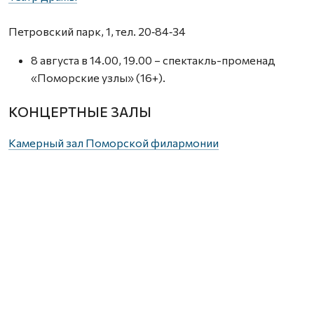
Петровский парк, 1, тел. 20‑84‑34
8 августа в 14.00, 19.00 – спектакль-променад
«Поморские узлы» (16+).
КОНЦЕРТНЫЕ ЗАЛЫ
Камерный зал Поморской филармонии
ул. К. Маркса, 3, тел. 20‑80‑66
8 августа в 20.00 – авторская экскурсия Владислава
Дреко «Застывшая музыка Немецкой слободы»
(6+).
МУЗЕИ
Гостиные дворы