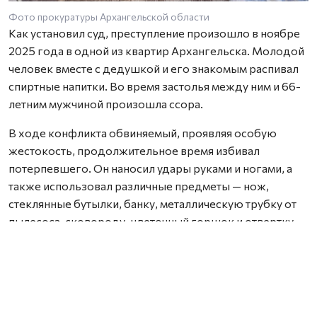
Фото прокуратуры Архангельской области
Как установил суд, преступление произошло в ноябре
2025 года в одной из квартир Архангельска. Молодой
человек вместе с дедушкой и его знакомым распивал
спиртные напитки. Во время застолья между ним и 66-
летним мужчиной произошла ссора.
В ходе конфликта обвиняемый, проявляя особую
жестокость, продолжительное время избивал
потерпевшего. Он наносил удары руками и ногами, а
также использовал различные предметы — нож,
стеклянные бутылки, банку, металлическую трубку от
пылесоса, сковороду, цветочный горшок и отвертку.
В результате потерпевшему были причинены
множественные прижизненные телесные
повреждения, а также сильные физические и
психические страдания. Одно из полученных