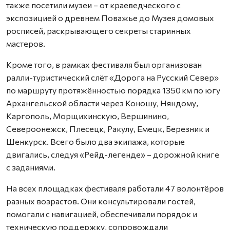
также посетили музеи – от краеведческого с
экспозицией о древнем Поважье до Музея домовых
росписей, раскрывающего секреты старинных
мастеров.
Кроме того, в рамках фестиваля был организован
ралли-туристический слёт «Дорога на Русский Север»
по маршруту протяжённостью порядка 1350 км по югу
Архангельской области через Коношу, Няндому,
Каргополь, Морщихинскую, Вершинино,
Североонежск, Плесецк, Ракулу, Емецк, Березник и
Шенкурск. Всего было два экипажа, которые
двигались, следуя «Рейд-легенде» – дорожной книге
с заданиями.
На всех площадках фестиваля работали 47 волонтёров
разных возрастов. Они консультировали гостей,
помогали с навигацией, обеспечивали порядок и
техническую поддержку, сопровождали