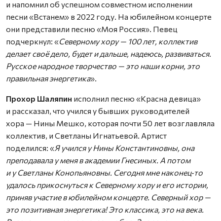
и напомнил об успешном совместном исполнении
песни «Встанем» в 2022 году. На юбилейном концерте
они представили песню «Моя Россия». Певец
подчеркнул: «
Северному хору — 100 лет, коллектив
делает своё дело, будет и дальше, надеюсь, развиваться.
Русское народное творчество — это наши корни, это
правильная энергетика
».
Прохор Шаляпин
исполнил песню «Красна девица»
и рассказал, что учился у бывших руководителей
хора — Нины Мешко, которая почти 50 лет возглавляла
коллектив, и Светланы Игнатьевой. Артист
поделился: «
Я учился у Нины Константиновны, она
преподавала у меня в академии Гнесиных. А потом
и у Светланы Конопьяновны. Сегодня мне наконец‑то
удалось прикоснуться к Северному хору и его истории,
приняв участие в юбилейном концерте. Северный хор —
это позитивная энергетика! Это классика, это на века.