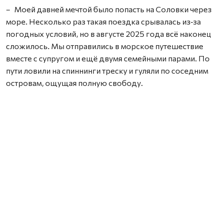
– Моей давней мечтой было попасть на Соловки через
море. Несколько раз такая поездка срывалась из‑за
погодных условий, но в августе 2025 года всё наконец
сложилось. Мы отправились в морское путешествие
вместе с супругом и ещё двумя семейными парами. По
пути ловили на спиннинги треску и гуляли по соседним
островам, ощущая полную свободу.
На Соловках мы жили прямо на судне, которое стояло
напротив монастыря, поэтому каждое утро встречали
рассветы, а вечером провожали закаты с этим
величественным видом. И это было невероятно.
– Почему Соловки столь притягательны, в чём их
красота?
– Их притягательность – в честности. Север не
притворяется курортом, он сразу говорит: «Я суров, и
тебе здесь будет непросто». Но именно в этой