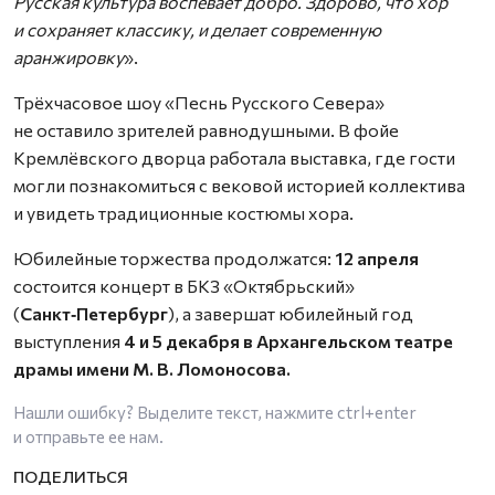
Русская культура воспевает добро. Здорово, что хор
и сохраняет классику, и делает современную
аранжировку
».
Трёхчасовое шоу «Песнь Русского Севера»
не оставило зрителей равнодушными. В фойе
Кремлёвского дворца работала выставка, где гости
могли познакомиться с вековой историей коллектива
и увидеть традиционные костюмы хора.
Юбилейные торжества продолжатся:
12 апреля
состоится концерт в БКЗ «Октябрьский»
(
Санкт‑Петербург
), а завершат юбилейный год
выступления
4 и 5 декабря
в Архангельском театре
драмы имени М. В. Ломоносова.
Нашли ошибку? Выделите текст, нажмите
ctrl+enter
и отправьте ее нам.