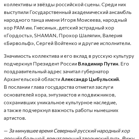
коллективы и звёзды российской сцены. Среди них
выступили Государственный академический ансамбль
народного танца имени Игоря Моисеева, народный
хор РАМ им. Гнесиных, детский эстрадный хор
«Гордость», SHAMAN, Прохор Шаляпин, Валерия
«Бирвольф», Сергей Войтенко и другие исполнители.
Значимость коллектива и его вклад в русскую культуру
подчеркнул Президент России
Владимир Путин
. Его
поздравительный адрес зачитал губернатор
Архангельской области
Александр Цыбульский
.
В послании глава государства отметил заслуги
основателей хора, энтузиастов и подвижников,
сохранивших уникальное культурное наследие,
а также подчеркнул важность работы нынешних
артистов.
—
За минувшее время Северный русский народный хор
прошёл большой, впечатляющий творческий путь. Вижу