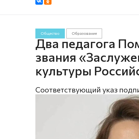
Общество
Образование
Два педагога По
звания «Заслуже
культуры Россий
Соответствующий указ подпи