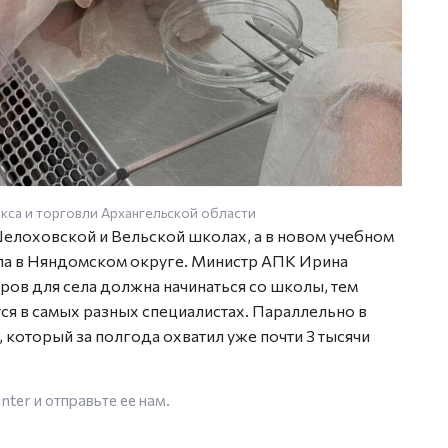
са и торговли Архангельской области
елоховской и Вельской школах, а в новом учебном
ла в Няндомском округе. Министр АПК Ирина
ров для села должна начинаться со школы, тем
я в самых разных специалистах. Параллельно в
 который за полгода охватил уже почти 3 тысячи
enter
и отправьте ее нам.