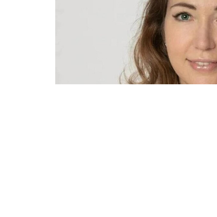
Государственные награды получили дирек
Фофанова и преподаватель Детской школы