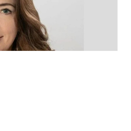
тор Архангельского музыкального колледжа Ольга
 искусств № 36 из Северодвинска Наталья