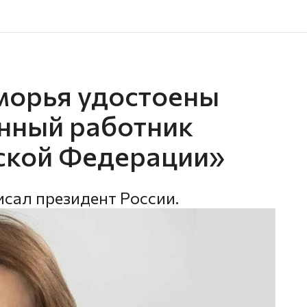
морья удостоены
нный работник
ской Федерации»
сал президент России.