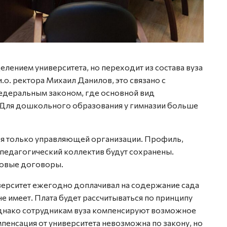
елением университета, но переходит из состава вуза
.о. ректора Михаил Данилов, это связано с
федеральным законом, где основной вид
 Для дошкольного образования у гимназии больше
тся только управляющей организации. Профиль,
 педагогический коллектив будут сохранены.
довые договоры.
иверситет ежегодно доплачивал на содержание сада
не имеет. Плата будет рассчитываться по принципу
однако сотрудникам вуза компенсируют возможное
енсация от университета невозможна по закону, но