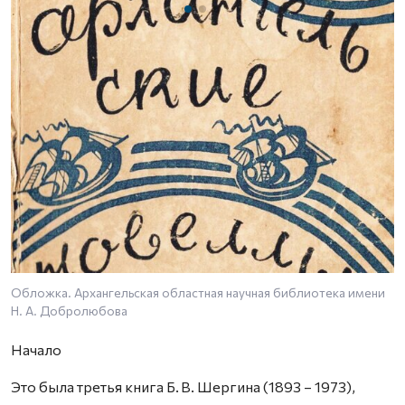
Обложка. Архангельская областная научная библиотека имени
Б
Н. А. Добролюбова
Начало
Это была третья книга Б. В. Шергина (1893 – 1973),