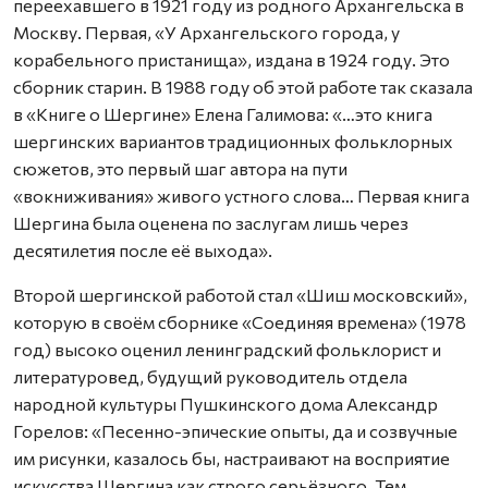
переехавшего в 1921 году из родного Архангельска в
Москву. Первая, «У Архангельского города, у
корабельного пристанища», издана в 1924 году. Это
сборник старин. В 1988 году об этой работе так сказала
в «Книге о Шергине» Елена Галимова: «…это книга
шергинских вариантов традиционных фольклорных
сюжетов, это первый шаг автора на пути
«вокниживания» живого устного слова… Первая книга
Шергина была оценена по заслугам лишь через
десятилетия после её выхода».
Второй шергинской работой стал «Шиш московский»,
которую в своём сборнике «Соединяя времена» (1978
год) высоко оценил ленинградский фольклорист и
литературовед, будущий руководитель отдела
народной культуры Пушкинского дома Александр
Горелов: «Песенно-эпические опыты, да и созвучные
им рисунки, казалось бы, настраивают на восприятие
искусства Шергина как строго серьёзного. Тем