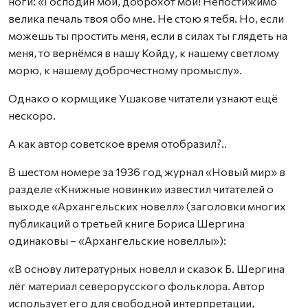
ноги: «Господин мой, доброхот мой! Непостижимо
велика печаль твоя обо мне. Не стою я тебя. Но, если
можешь ты простить меня, если в силах ты глядеть на
меня, то вернёмся в нашу Койду, к нашему светлому
морю, к нашему доброчестному промыслу».
Однако о кормщике Ушакове читатели узнают ещё
нескоро.
А как автор советское время отобразил?..
В шестом номере за 1936 год журнал «Новый мир» в
разделе «Книжные новинки» известил читателей о
выходе «Архангельских новелл» (заголовки многих
публикаций о третьей книге Бориса Шергина
одинаковы – «Архангельские новеллы»):
«В основу литературных новелл и сказок Б. Шергина
лёг материал северорусского фольклора. Автор
использует его для свободной интерпретации,