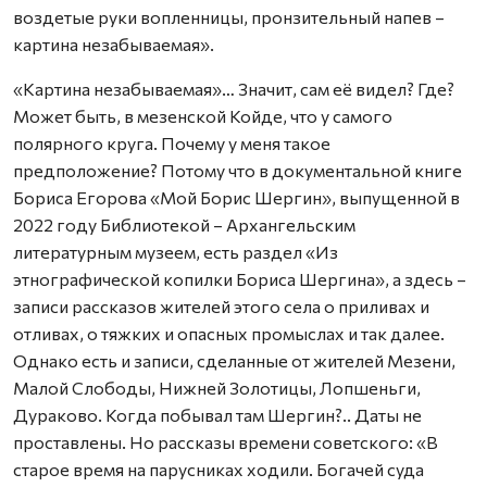
воздетые руки вопленницы, пронзительный напев –
картина незабываемая».
«Картина незабываемая»… Значит, сам её видел? Где?
Может быть, в мезенской Койде, что у самого
полярного круга. Почему у меня такое
предположение? Потому что в документальной книге
Бориса Егорова «Мой Борис Шергин», выпущенной в
2022 году Библиотекой – Архангельским
литературным музеем, есть раздел «Из
этнографической копилки Бориса Шергина», а здесь –
записи рассказов жителей этого села о приливах и
отливах, о тяжких и опасных промыслах и так далее.
Однако есть и записи, сделанные от жителей Мезени,
Малой Слободы, Нижней Золотицы, Лопшеньги,
Дураково. Когда побывал там Шергин?.. Даты не
проставлены. Но рассказы времени советского: «В
старое время на парусниках ходили. Богачей суда