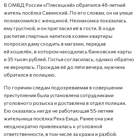
В ОМВД России «Плесецкий» обратился 48‑летний
житель посёлка Савинский. По его словам, он на улице
познакомился с женщиной. Незнакомка показалась
ему грустной, и он пригласил её в гости. В ходе
распития спиртных напитков хозяин квартиры
попросил даму сходить в магазин, передав
ей кошелёк, в котором находились банковские карты
и 35 тысяч рублей. Гостья согласилась, однако обратно
не вернулась. Прождав её до пяти вечера, мужчина
обратился в полицию.
По горячим следам подозреваемая в совершении
преступления была установлена сотрудниками
уголовного розыска и доставлена в отдел полиции.
Ею оказалась нигде не работающая 55‑летняя
жительница посёлка Река Емца. Ранее она уже
неоднократно привлекалась к уголовной
ответственности, в том числе за кражи и разбой.