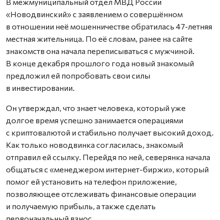
В межмуниципальный отдел МВД России
«Новодвинский» с заявлением о совершённом
в отношении неё мошенничестве обратилась 47‑летняя
местная жительница. По её словам, ранее на сайте
знакомств она начала переписываться с мужчиной.
В конце декабря прош­лого года новый знакомый
предложил ей попробовать свои силы
в инвестировании.
Он утверждал, что знает человека, который уже
долгое время успешно занимается операциями
с криптовалютой и стабильно получает высокий доход.
Как только новодвинка согласилась, знакомый
отправил ей ссылку. Перейдя по ней, северянка начала
общаться с «менед­жером интернет-биржи», который
помог ей установить на телефон приложение,
позволяющее отслеживать финансовые операции
и получаемую прибыль, а также сделать
первоначальный взнос.