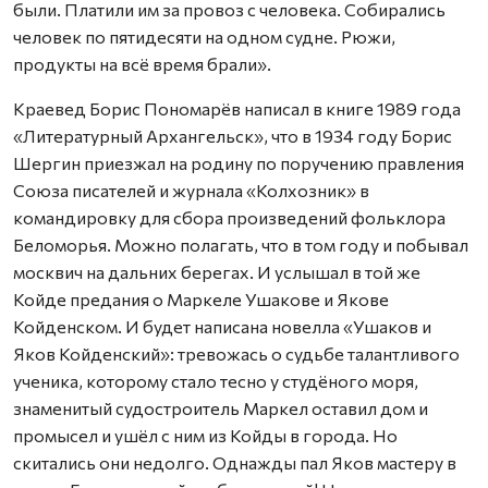
были. Платили им за провоз с человека. Собирались
человек по пятидесяти на одном судне. Рюжи,
продукты на всё время брали».
Краевед Борис Пономарёв написал в книге 1989 года
«Литературный Архангельск», что в 1934 году Борис
Шергин приезжал на родину по поручению правления
Союза писателей и журнала «Колхозник» в
командировку для сбора произведений фольклора
Беломорья. Можно полагать, что в том году и побывал
москвич на дальних берегах. И услышал в той же
Койде предания о Маркеле Ушакове и Якове
Койденском. И будет написана новелла «Ушаков и
Яков Койденский»: тревожась о судьбе талантливого
ученика, которому стало тесно у студёного моря,
знаменитый судостроитель Маркел оставил дом и
промысел и ушёл с ним из Койды в города. Но
скитались они недолго. Однажды пал Яков мастеру в