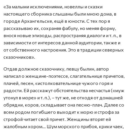
«За малыми исключениями, новеллы и сказки
настоящего сборника слышаны были мною дома, в
городе Архангельске, ещё в юности. С тех пор я
рассказываю их, сохраняя фабулу, но меняя форму,
внося новые эпизоды, распространяя диалоги и т. п., в
зависимости от интересов данной аудитории, также и
от собственного настроения. Это в традиции северных
сказочников».
Отдав должное сказочнику, певцу былин, автор
написал о женщине-поэтессе, слагательнице причетов,
плачей, песен, «истолковательнице чужого горя и
радости. Ей расскажут обстоятельства несчастья («муж
утонул в море» и т. п.), – тут же, не отходя от домашней
обрядни, коров, складывает она песню-плач. Далее со
всем родом погибшего выходит к морю и строфа за
строфой читает свой причет. Женщины вторят ей
жалобным хором… Шум морского прибоя, крики чаек,