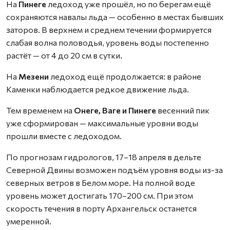
На
Пинеге
ледоход уже прошёл, но по берегам ещё
сохраняются навалы льда — особенно в местах бывших
заторов. В верхнем и среднем течении формируется
слабая волна половодья, уровень воды постепенно
растёт — от 4 до 20 см в сутки.
На
Мезени
ледоход ещё продолжается: в районе
Каменки наблюдается редкое движение льда.
Тем временем на
Онеге, Ваге и Пинеге
весенний пик
уже сформирован — максимальные уровни воды
прошли вместе с ледоходом.
По прогнозам гидрологов, 17–18 апреля в дельте
Северной Двины возможен подъём уровня воды из-за
северных ветров в Белом море. На полной воде
уровень может достигать 170–200 см. При этом
скорость течения в порту Архангельск останется
умеренной.