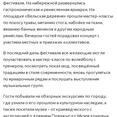
фестиваля. На набережной развернулись
гастрономическая и ремесленная ярмарки. На
площадке «Вельская деревня» прошли мастер-классы
по покосу травы, метанию стога, набойке на ткани,
вязанию банных веников и другим народным
ремёслам. Вечером гостей порадовал концерт с
участием местных и приезжих коллективов.
В последний день фестиваля все желающие могли
поучаствовать в мастер-классе по волейболу с
тренером, посмотреть показ мод, посвящённый
традициям в стиле современности, вновь прогуляться
по ярмарочным рядам и послушать выступления
музыкальных групп.
Гости побывали на обзорных экскурсиях по городу,
где узнали о его прошлом и культурном наследии, а
также посетили музеи – от краеведческого с
экспозицией о древнем Поважье до Музея домовых